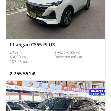
Changan CS55 PLUS
2022 г.
внедорожник
49000 км.
Электромобиль
187.63 л.с.
2 755 551
₽