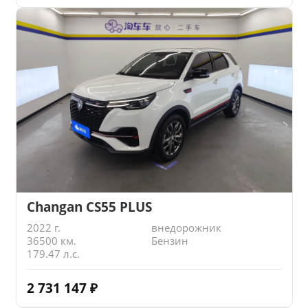
Changan CS55 PLUS
2022 г.
внедорожник
36500 км.
Бензин
179.47 л.с.
2 731 147
₽