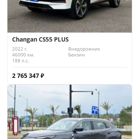
Changan CS55 PLUS
2022 г.
Внедорожник
46000 км.
Бензин
188 л.с.
2 765 347
₽