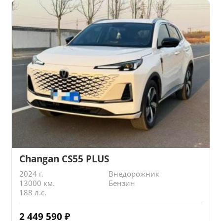
Changan CS55 PLUS
2024 г.
Внедорожник
13000 км.
Бензин
188 л.с.
2 449 590
₽