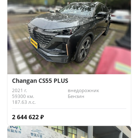
Changan CS55 PLUS
2021 г.
внедорожник
59300 км.
Бензин
187.63 л.с.
2 644 622
₽