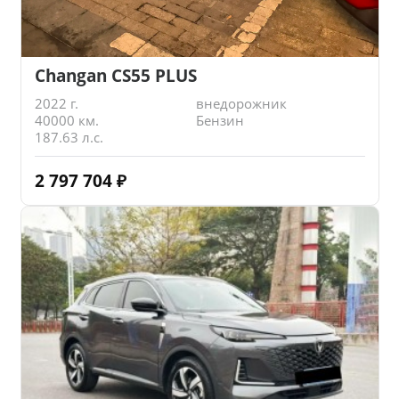
Changan CS55 PLUS
2022 г.
внедорожник
40000 км.
Бензин
187.63 л.с.
2 797 704
₽