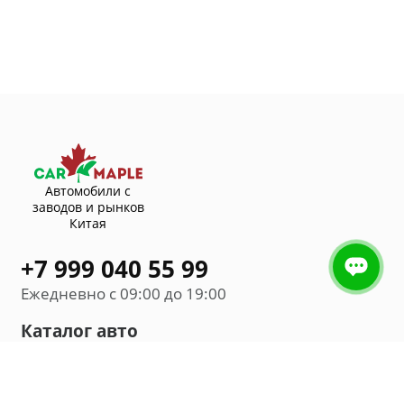
Автомобили с
заводов и рынков
Китая
+7 999 040 55 99
Ежедневно с 09:00 до 19:00
Каталог авто
Внедорожник
Седан