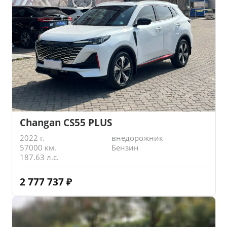
Changan CS55 PLUS
2022 г.
внедорожник
57000 км.
Бензин
187.63 л.с.
2 777 737
₽