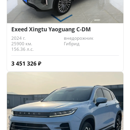
Exeed Xingtu Yaoguang C-DM
2024 г.
внедорожник
25900 км.
Гибрид
156.36 л.с.
3 451 326
₽