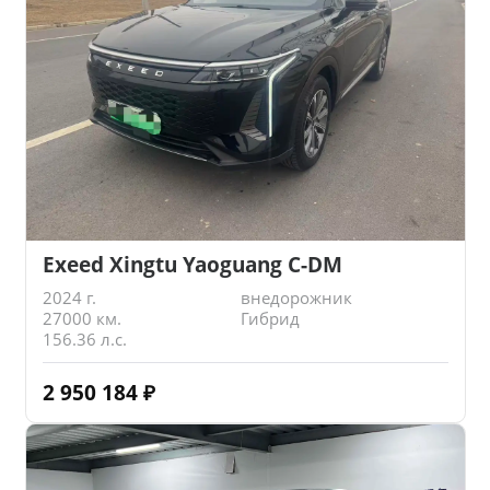
Exeed Xingtu Yaoguang C-DM
2024 г.
внедорожник
27000 км.
Гибрид
156.36 л.с.
2 950 184
₽