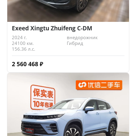
Exeed Xingtu Zhuifeng C-DM
2024 г.
внедорожник
24100 км.
Гибрид
156.36 л.с.
2 560 468
₽