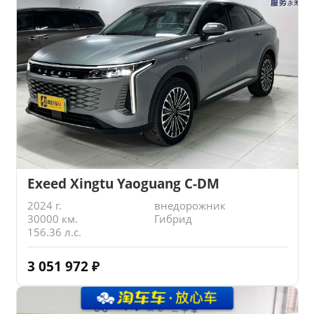
Exeed Xingtu Yaoguang C-DM
2024 г.
внедорожник
30000 км.
Гибрид
156.36 л.с.
3 051 972
₽