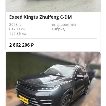
Exeed Xingtu Zhuifeng C-DM
2023 г.
внедорожник
61700 км.
Гибрид
156.36 л.с.
2 862 206
₽