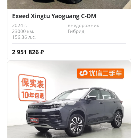
Exeed Xingtu Yaoguang C-DM
2024 г.
внедорожник
23000 км.
Гибрид
156.36 л.с.
2 951 826
₽