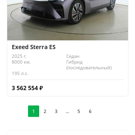
Exeed Sterra ES
2025 г.
Седан
8000 км.
Гибрид
(последовательный)
195 л.с.
3 562 554
₽
1
2
3
…
5
6