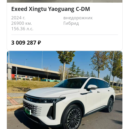
Exeed Xingtu Yaoguang C-DM
2024 г.
внедорожник
26900 км.
Гибрид
156.36 л.с.
3 009 287
₽