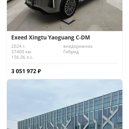
Exeed Xingtu Yaoguang C-DM
2024 г.
внедорожник
37400 км.
Гибрид
156.36 л.с.
3 051 972
₽