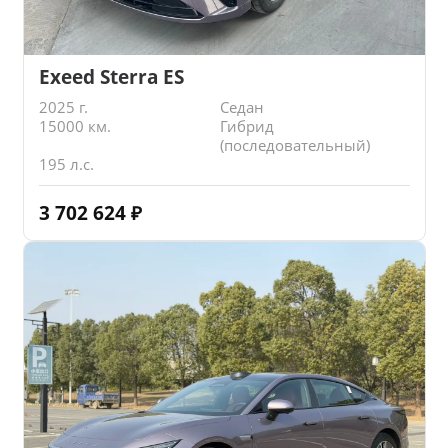
Exeed Sterra ES
2025 г.
Седан
15000 км.
Гибрид
(последовательный)
195 л.с.
3 702 624
₽