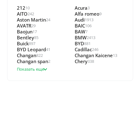
212
Acura
10
3
AITO
Alfa romeo
242
9
Aston Martin
Audi
24
1913
AVATR
BAIC
29
106
Baojun
BAW
17
7
Bentley
BMW
85
2413
Buick
BYD
897
881
BYD Leopard
Cadillac
41
246
Changan
Changan Kaicene
822
13
Changan span
Chery
2
338
Показать еще