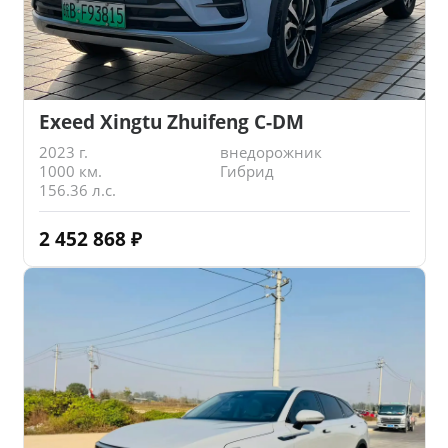
Exeed Xingtu Zhuifeng C-DM
2023 г.
внедорожник
1000 км.
Гибрид
156.36 л.с.
2 452 868
₽