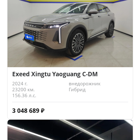
Exeed Xingtu Yaoguang C-DM
2024 г.
внедорожник
23200 км.
Гибрид
156.36 л.с.
3 048 689
₽