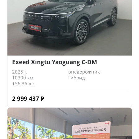
Exeed Xingtu Yaoguang C-DM
2025 г.
внедорожник
10300 км.
Гибрид
156.36 л.с.
2 999 437
₽