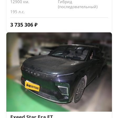
12900 км.
Гибрид
(последовательный)
195 л.с.
3 735 306
₽
Exeed Star Era ET