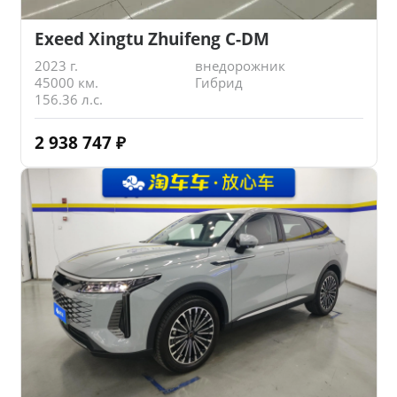
Exeed Xingtu Zhuifeng C-DM
2023 г.
внедорожник
45000 км.
Гибрид
156.36 л.с.
2 938 747
₽