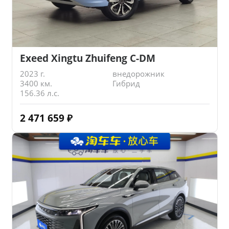
Exeed Xingtu Zhuifeng C-DM
2023 г.
внедорожник
3400 км.
Гибрид
156.36 л.с.
2 471 659
₽