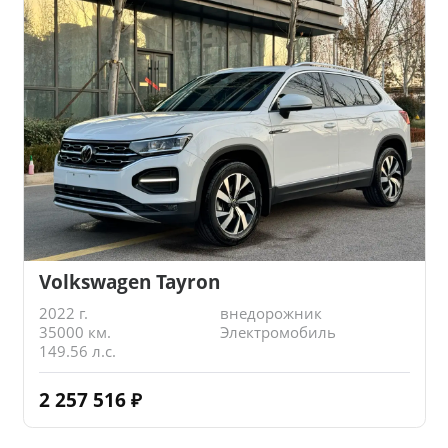
Volkswagen Tayron
2022 г.
внедорожник
35000 км.
Электромобиль
149.56 л.с.
2 257 516
₽