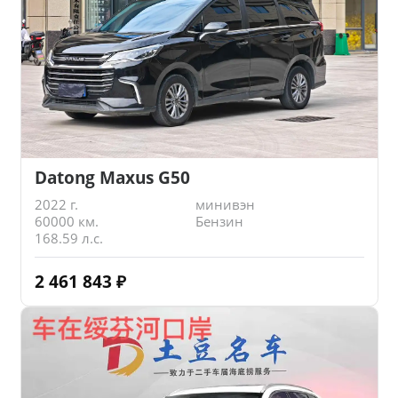
Datong Maxus G50
2022 г.
минивэн
60000 км.
Бензин
168.59 л.с.
2 461 843
₽