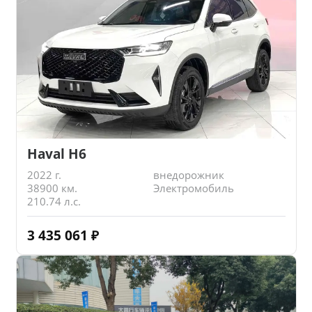
Haval H6
2022 г.
внедорожник
38900 км.
Электромобиль
210.74 л.с.
3 435 061
₽