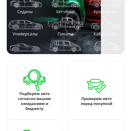
Седаны
Хетчбэки
Кроссоверы
Универсалы
Пикапы
Кабриолеты
Спорткары
Минивены
Электромобили
Подберём авто
согласно вашим
Проверим авто
ожиданиям и
перед покупкой
бюджету