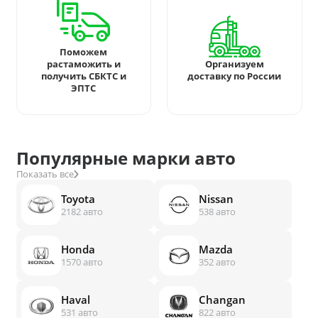
Поможем
растаможить и
Организуем
получить СБКТС и
доставку по России
ЭПТС
Популярные марки авто
Показать все
Toyota
Nissan
2182 авто
538 авто
Honda
Mazda
1570 авто
352 авто
Haval
Changan
531 авто
822 авто