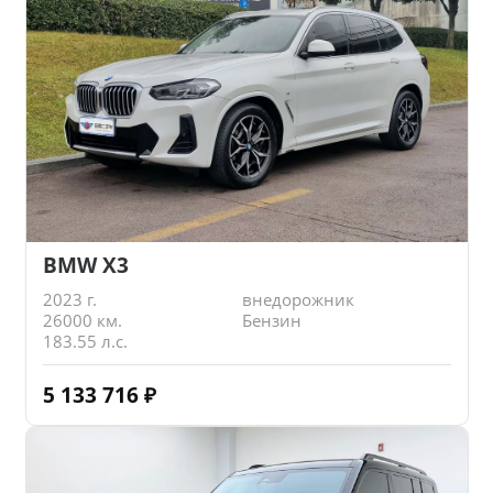
BMW X3
2023 г.
внедорожник
26000 км.
Бензин
183.55 л.с.
5 133 716
₽