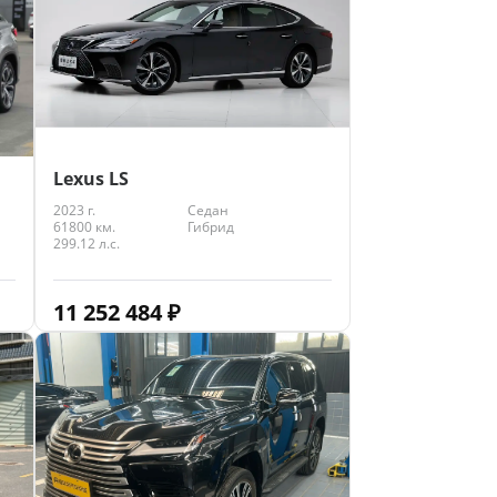
Lexus LS
2023 г.
Седан
61800 км.
Гибрид
299.12 л.с.
11 252 484
₽