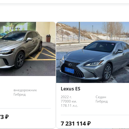
Lexus ES
внедорожник
Гибрид
2022 г.
Седан
77000 км.
Гибрид
178.11 л.с.
73
₽
7 231 114
₽