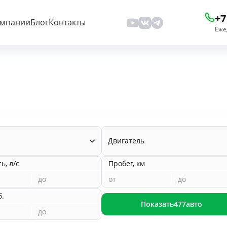
+7
омпании
Блог
Контакты
Еже
Двигатель
, л/с
Пробег, км
б.
Показать
477
авто