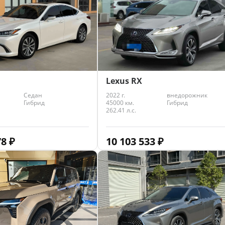
Lexus RX
Седан
2022 г.
внедорожник
Гибрид
45000 км.
Гибрид
262.41 л.с.
78
₽
10 103 533
₽