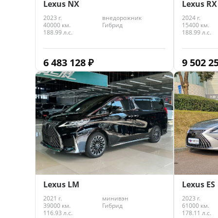
Lexus NX
Lexus RX
2023 г.
внедорожник
2024 г.
40000 км.
Гибрид
15400 км.
188.99 л.с.
188.99 л.с.
6 483 128
₽
9 502 2
Lexus LM
Lexus ES
2021 г.
минивэн
2023 г.
39000 км.
Гибрид
61000 км.
116.93 л.с.
178.11 л.с.