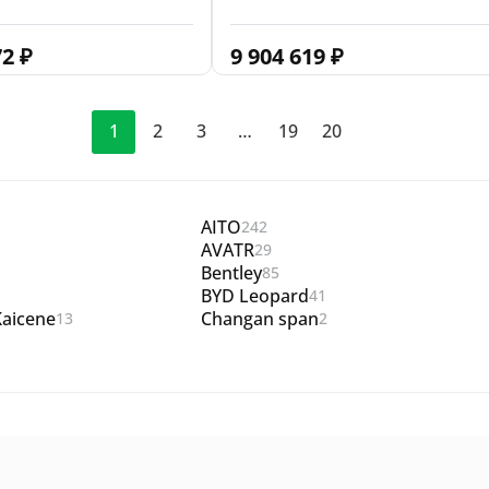
9 904 619
₽
72
₽
1
2
3
…
19
20
AITO
242
AVATR
29
Bentley
85
BYD Leopard
41
aicene
Changan span
13
2