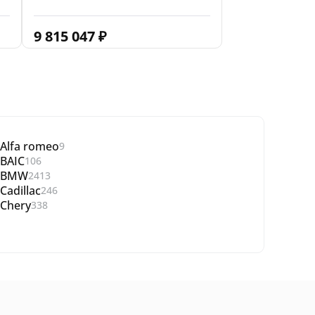
9 815 047
₽
Alfa romeo
9
BAIC
106
BMW
2413
Cadillac
246
Chery
338