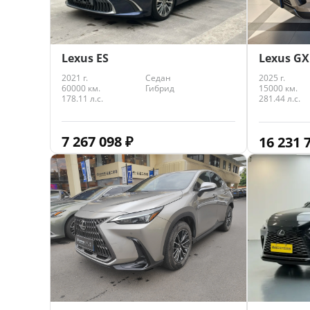
Lexus ES
Lexus GX
2021 г.
Седан
2025 г.
60000 км.
Гибрид
15000 км.
178.11 л.с.
281.44 л.с.
7 267 098
₽
16 231 