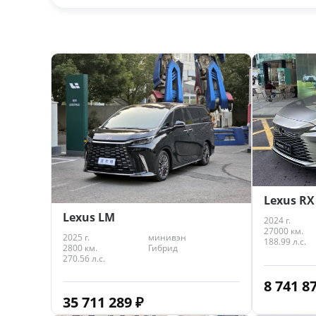
Lexus RX
Lexus LM
2024 г.
27000 км.
2025 г.
минивэн
188.99 л.с.
2800 км.
Гибрид
270.56 л.с.
8 741 8
35 711 289
₽