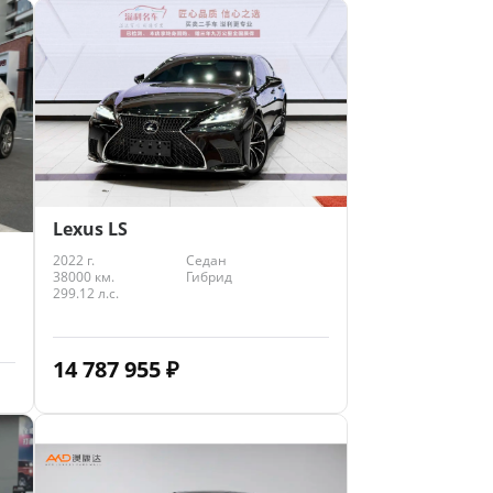
Lexus LS
2022 г.
Седан
38000 км.
Гибрид
299.12 л.с.
14 787 955
₽