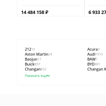
14 484 158
₽
6 933 2
212
Acura
10
3
Aston Martin
Audi
24
1913
Baojun
BAW
17
7
Buick
BYD
897
881
Changan
Changan K
822
Показать еще