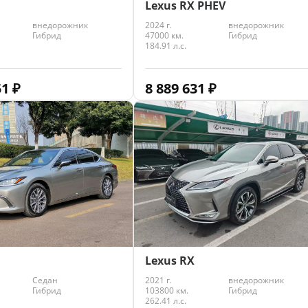
Lexus RX PHEV
внедорожник
2024 г.
внедорожник
Гибрид
47000 км.
Гибрид
184.91 л.с.
51
₽
8 889 631
₽
Lexus RX
2021 г.
внедорожник
Седан
103800 км.
Гибрид
Гибрид
262.41 л.с.