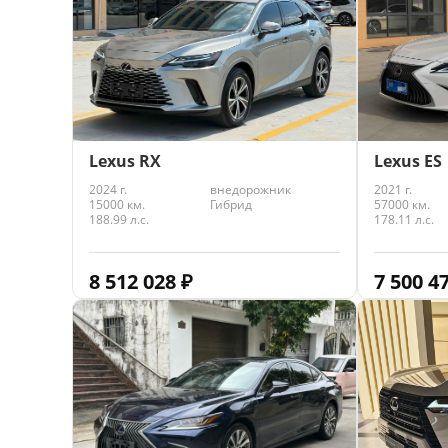
Lexus RX
Lexus ES
2024 г.
внедорожник
2021 г.
15000 км.
Гибрид
57000 км.
188.99 л.с.
178.11 л.с.
8 512 028
₽
7 500 4