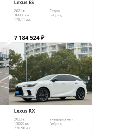
Lexus ES
2021 г.
Седан
36000 км.
Гибрид
178.11 л.с.
7 184 524
₽
Lexus RX
2023 г.
внедорожник
13000 км.
Гибрид
270.56 л.с.