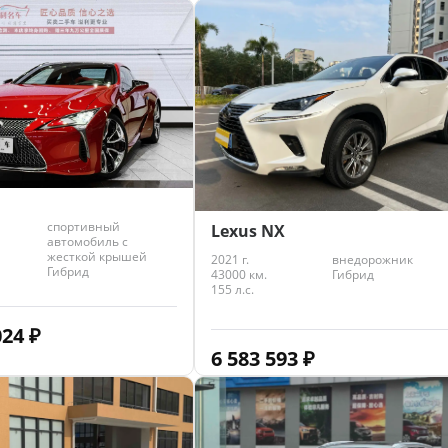
спортивный
Lexus NX
автомобиль с
жесткой крышей
2021 г.
внедорожник
Гибрид
43000 км.
Гибрид
155 л.с.
024
₽
6 583 593
₽