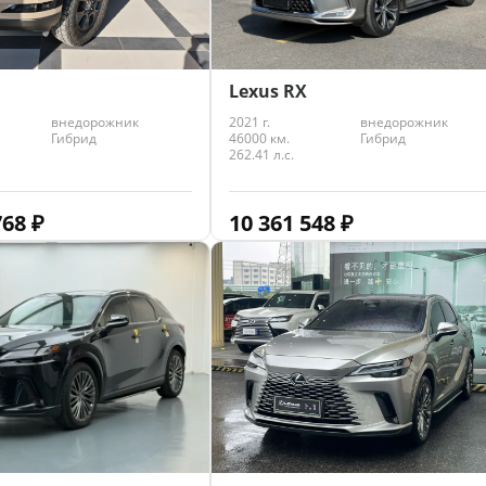
Lexus RX
внедорожник
2021 г.
внедорожник
Гибрид
46000 км.
Гибрид
262.41 л.с.
768
₽
10 361 548
₽