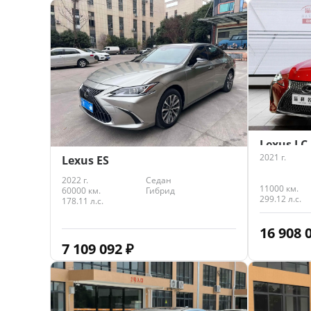
Lexus LC
2021 г.
Lexus ES
2022 г.
Седан
11000 км.
60000 км.
Гибрид
299.12 л.с.
178.11 л.с.
16 908 
7 109 092
₽