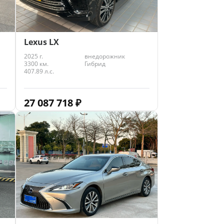
Lexus LX
2025 г.
внедорожник
3300 км.
Гибрид
407.89 л.с.
27 087 718
₽