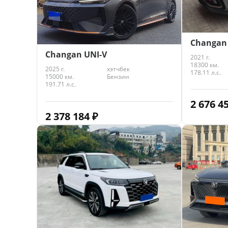
Changan
Changan UNI-V
2021 г.
18300 км.
2025 г.
хэтчбек
178.11 л.с.
15000 км.
Бензин
191.71 л.с.
2 676 4
2 378 184
₽