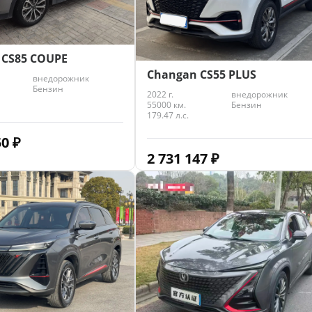
 CS85 COUPE
Changan CS55 PLUS
внедорожник
Бензин
2022 г.
внедорожник
55000 км.
Бензин
179.47 л.с.
50
₽
2 731 147
₽