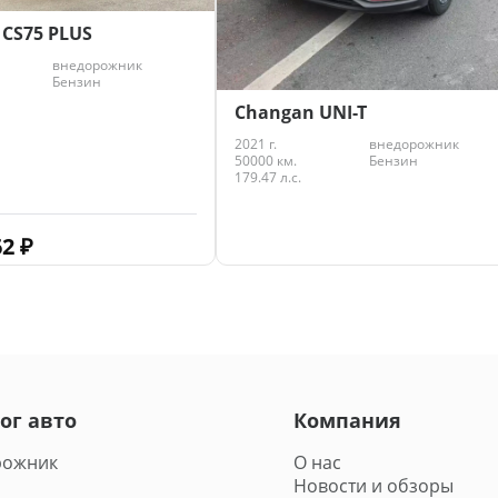
CS75 PLUS
внедорожник
Бензин
Changan UNI-T
2021 г.
внедорожник
50000 км.
Бензин
179.47 л.с.
62
₽
2 586 939
₽
ог авто
Компания
рожник
О нас
Новости и обзоры