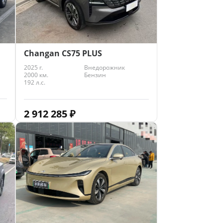
Changan CS75 PLUS
2025 г.
Внедорожник
2000 км.
Бензин
192 л.с.
2 912 285
₽