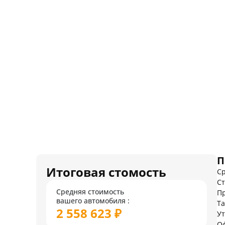
П
Итоговая стомость
Ср
Ст
Средняя стоимость
Пр
вашего автомобиля :
Т
2 558 623 ₽
У
О