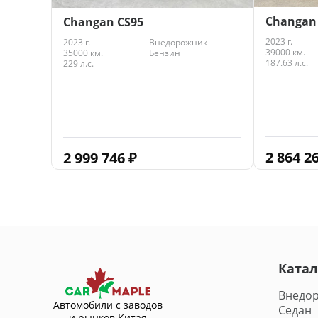
Changan 
Changan CS95
2023 г.
2023 г.
Внедорожник
39000 км.
35000 км.
Бензин
187.63 л.с.
229 л.с.
2 864 2
2 999 746
₽
Катал
Внедо
Автомобили с заводов
Седан
и рынков Китая