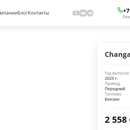
+7
омпании
Блог
Контакты
Еже
Changa
Год выпуска
2025 г.
Привод
Передний
Топливо
Бензин
2 558