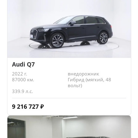
Audi Q7
2022 г.
внедорожник
87000 км.
Гибрид (мягкий, 48
вольт)
339.9 л.с.
9 216 727
₽