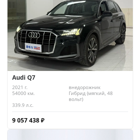
Audi Q7
2021 г.
внедорожник
54000 км.
Гибрид (мягкий, 48
вольт)
339.9 л.с.
9 057 438
₽