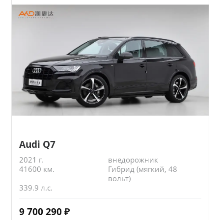
Audi Q7
2021 г.
внедорожник
41600 км.
Гибрид (мягкий, 48
вольт)
339.9 л.с.
9 700 290
₽