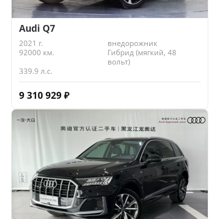
Audi Q7
2021 г.
внедорожник
92000 км.
Гибрид (мягкий, 48
вольт)
339.9 л.с.
9 310 929
₽