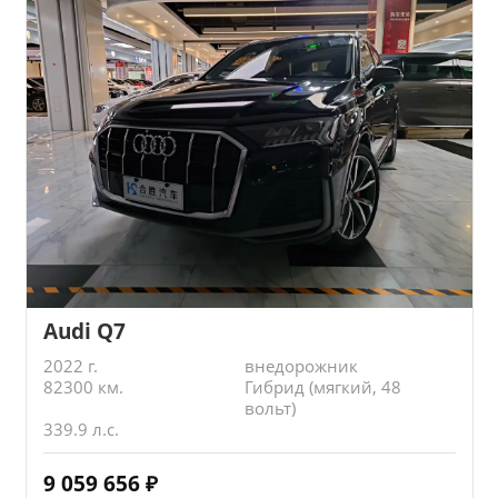
Audi Q7
2022 г.
внедорожник
82300 км.
Гибрид (мягкий, 48
вольт)
339.9 л.с.
9 059 656
₽