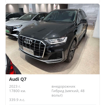
Audi Q7
2023 г.
внедорожник
17800 км.
Гибрид (мягкий, 48
вольт)
339.9 л.с.