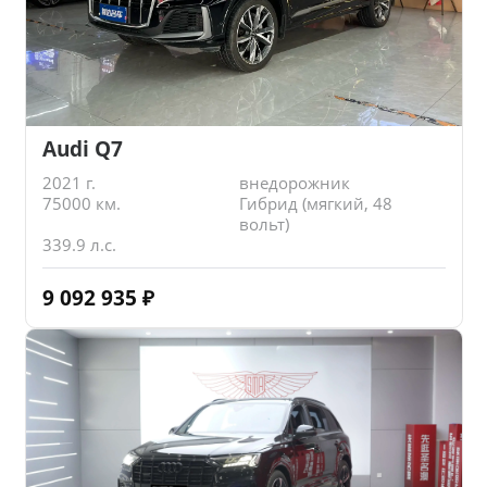
Audi Q7
2021 г.
внедорожник
75000 км.
Гибрид (мягкий, 48
вольт)
339.9 л.с.
9 092 935
₽