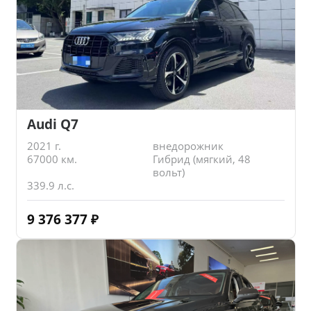
Audi Q7
2021 г.
внедорожник
67000 км.
Гибрид (мягкий, 48
вольт)
339.9 л.с.
9 376 377
₽