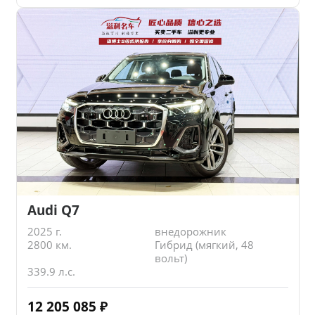
Audi Q7
2025 г.
внедорожник
2800 км.
Гибрид (мягкий, 48
вольт)
339.9 л.с.
12 205 085
₽