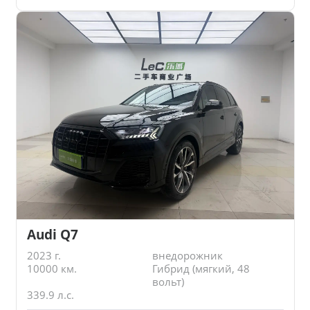
Audi Q7
2023 г.
внедорожник
10000 км.
Гибрид (мягкий, 48
вольт)
339.9 л.с.