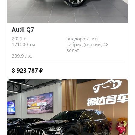
Audi Q7
2021 г.
внедорожник
171000 км.
Гибрид (мягкий, 48
вольт)
339.9 л.с.
8 923 787
₽