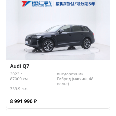
Audi Q7
2022 г.
внедорожник
87000 км.
Гибрид (мягкий, 48
вольт)
339.9 л.с.
8 991 990
₽