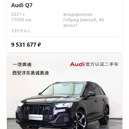
Audi Q7
2021 г.
внедорожник
77000 км.
Гибрид (мягкий, 48
вольт)
339.9 л.с.
9 531 677
₽