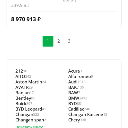
339.9 л.с.
8 970 913
₽
1
2
3
212
Acura
10
3
AITO
Alfa romeo
242
9
Aston Martin
Audi
24
1913
AVATR
BAIC
29
106
Baojun
BAW
17
7
Bentley
BMW
85
2413
Buick
BYD
897
881
BYD Leopard
Cadillac
41
246
Changan
Changan Kaicene
822
13
Changan span
Chery
2
338
Показать еще