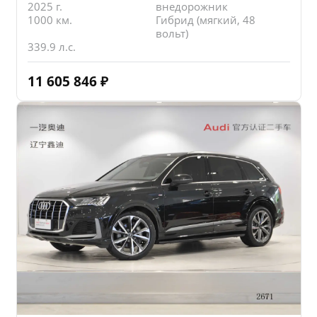
2025 г.
внедорожник
1000 км.
Гибрид (мягкий, 48
вольт)
339.9 л.с.
11 605 846
₽