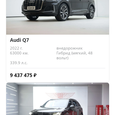
Audi Q7
2022 г.
внедорожник
63000 км.
Гибрид (мягкий, 48
вольт)
339.9 л.с.
9 437 475
₽