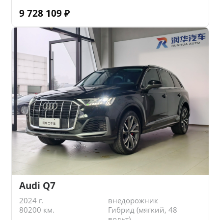
9 728 109
₽
Audi Q7
2024 г.
внедорожник
80200 км.
Гибрид (мягкий, 48
вольт)