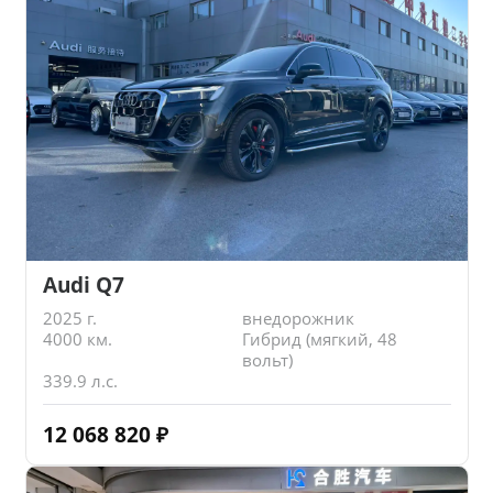
Audi Q7
2025 г.
внедорожник
4000 км.
Гибрид (мягкий, 48
вольт)
339.9 л.с.
12 068 820
₽