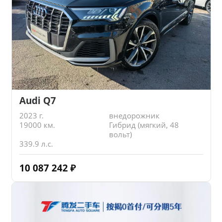
Audi Q7
2023 г.
внедорожник
19000 км.
Гибрид (мягкий, 48
вольт)
339.9 л.с.
10 087 242
₽