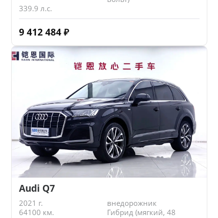
339.9 л.с.
9 412 484
₽
Audi Q7
2021 г.
внедорожник
64100 км.
Гибрид (мягкий, 48