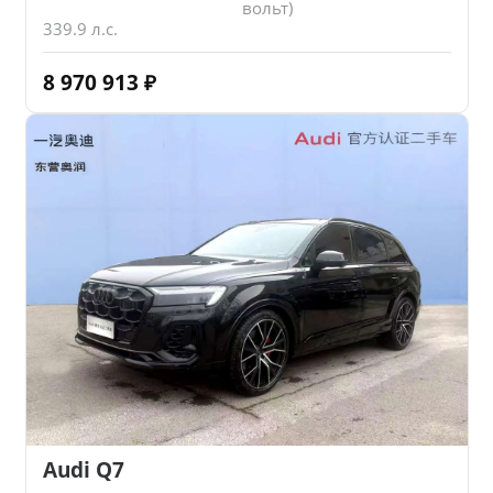
вольт)
339.9 л.с.
8 970 913
₽
Audi Q7