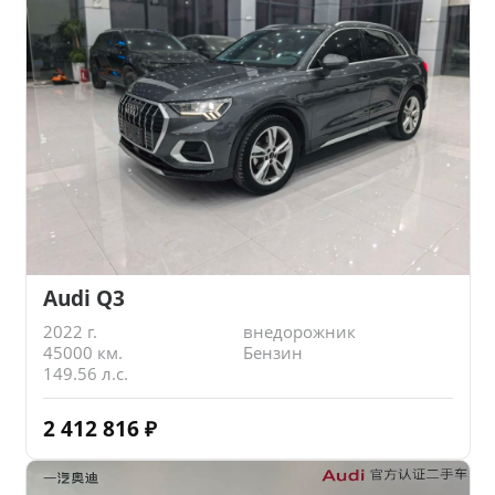
Audi Q3
2022 г.
внедорожник
45000 км.
Бензин
149.56 л.с.
2 412 816
₽