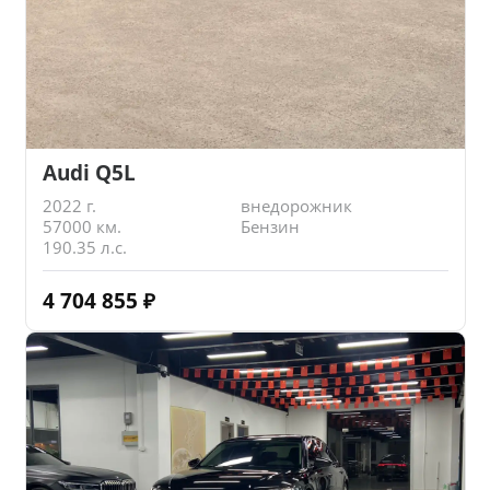
Audi Q5L
2022 г.
внедорожник
57000 км.
Бензин
190.35 л.с.
4 704 855
₽