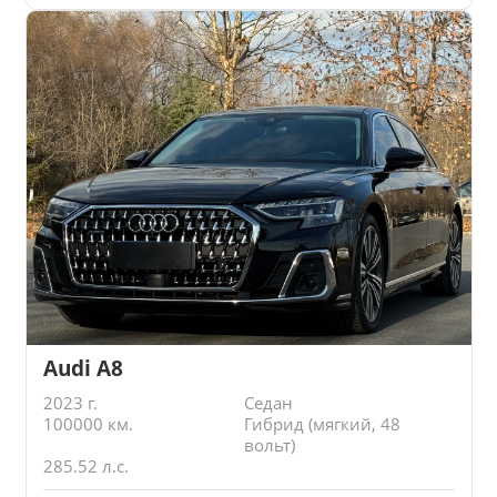
Audi A8
2023 г.
Седан
100000 км.
Гибрид (мягкий, 48
вольт)
285.52 л.с.