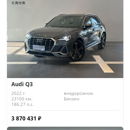
Audi Q3
2022 г.
внедорожник
23100 км.
Бензин
186.27 л.с.
3 870 431
₽