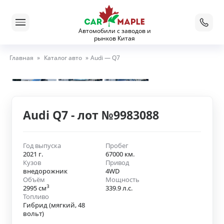
Автомобили с заводов и
рынков Китая
Главная
»
Каталог авто
»
Audi — Q7
Audi Q7 - лот №9983088
Год выпуска
Пробег
2021 г.
67000 км.
Кузов
Привод
внедорожник
4WD
Объём
Мощность
3
2995 см
339.9 л.с.
Топливо
Гибрид (мягкий, 48
вольт)