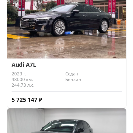
Audi A7L
2023 г.
Седан
48000 км.
Бензин
244.73 л.с.
5 725 147
₽