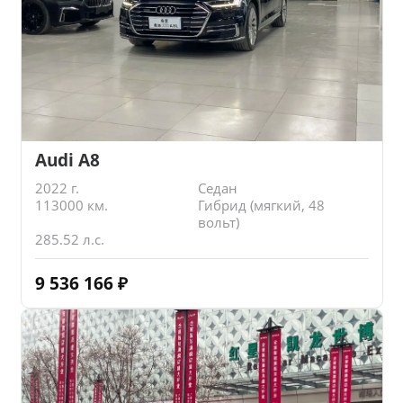
Audi A8
2022 г.
Седан
113000 км.
Гибрид (мягкий, 48
вольт)
285.52 л.с.
9 536 166
₽