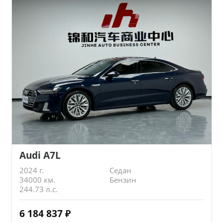
Audi A7L
2024 г.
Седан
34000 км.
Бензин
244.73 л.с.
6 184 837
₽