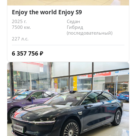
Enjoy the world Enjoy S9
2025 г.
Седан
7500 км.
Гибрид
(последовательный)
227 л.с.
6 357 756
₽