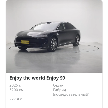
Enjoy the world Enjoy S9
2025 г.
Седан
5200 км.
Гибрид
(последовательный)
227 л.с.