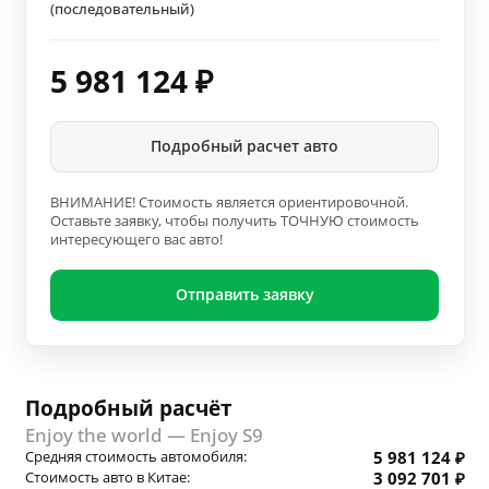
(последовательный)
5 981 124
₽
Подробный расчет авто
ВНИМАНИЕ! Стоимость является ориентировочной.
Оставьте заявку, чтобы получить ТОЧНУЮ стоимость
интересующего вас авто!
Отправить заявку
Подробный расчёт
Enjoy the world — Enjoy S9
Средняя стоимость автомобиля:
5 981 124 ₽
Стоимость авто в Китае:
3 092 701 ₽