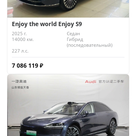
Enjoy the world Enjoy S9
2025 г.
Седан
14000 км.
Гибрид
(последовательный)
227 л.с.
7 086 119
₽