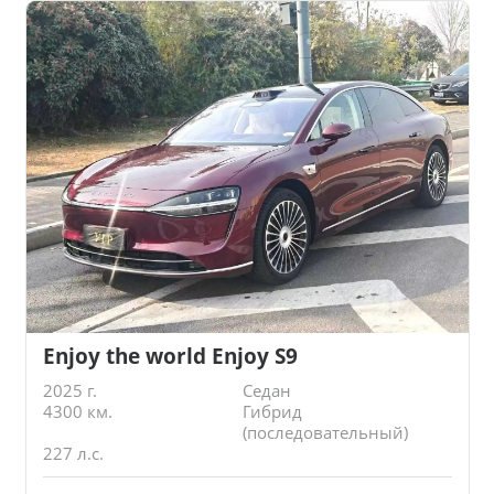
Enjoy the world Enjoy S9
2025 г.
Седан
4300 км.
Гибрид
(последовательный)
227 л.с.