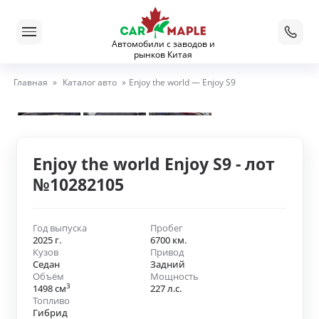
Автомобили с заводов и
рынков Китая
Главная
»
Каталог авто
»
Enjoy the world — Enjoy S9
Enjoy the world Enjoy S9 - лот
№10282105
Год выпуска
Пробег
2025 г.
6700 км.
Кузов
Привод
Седан
Задний
Объём
Мощность
3
1498 см
227 л.с.
Топливо
Гибрид