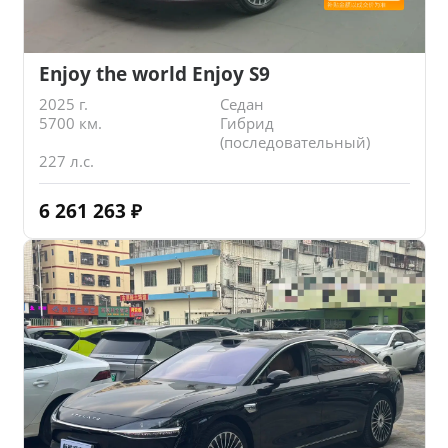
Enjoy the world Enjoy S9
2025 г.
Седан
5700 км.
Гибрид
(последовательный)
227 л.с.
6 261 263
₽