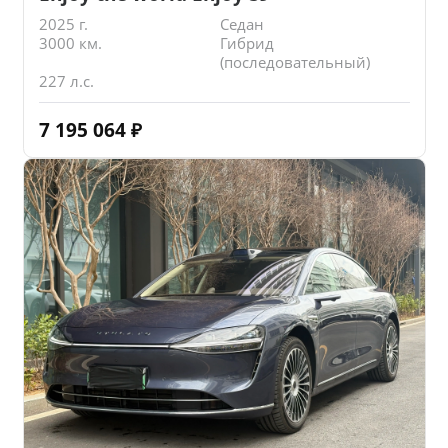
2025 г.
Седан
3000 км.
Гибрид
(последовательный)
227 л.с.
7 195 064
₽