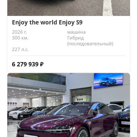
Enjoy the world Enjoy S9
2026 г.
машина
300 км.
Гибрид
(последовательный)
227 л.с.
6 279 939
₽