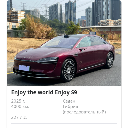
Enjoy the world Enjoy S9
2025 г.
Седан
4000 км.
Гибрид
(последовательный)
227 л.с.