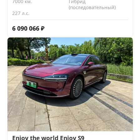
7000 км.
Гибрид
(последовательный)
227 л.с.
6 090 066
₽
Enjoy the world Enjoy S9