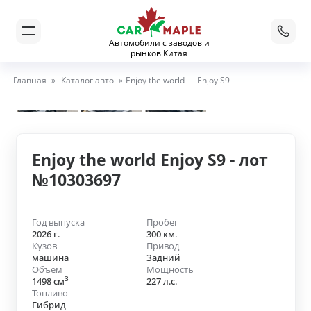
Автомобили с заводов и
рынков Китая
Главная
»
Каталог авто
»
Enjoy the world — Enjoy S9
Enjoy the world Enjoy S9 - лот
№10303697
Год выпуска
Пробег
2026 г.
300 км.
Кузов
Привод
машина
Задний
Объём
Мощность
3
1498 см
227 л.с.
Топливо
Гибрид