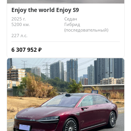
Enjoy the world Enjoy S9
2025 г.
Седан
5200 км.
Гибрид
(последовательный)
227 л.с.
6 307 952
₽