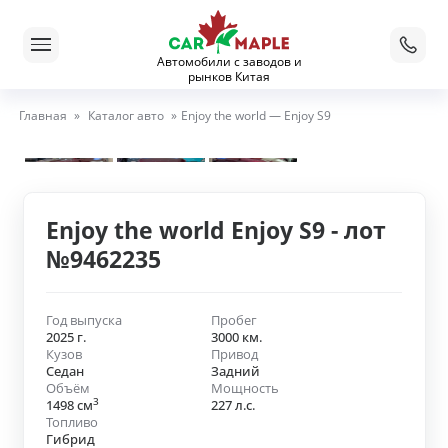
Автомобили с заводов и
рынков Китая
Главная
»
Каталог авто
»
Enjoy the world — Enjoy S9
Enjoy the world Enjoy S9 - лот
№9462235
Год выпуска
Пробег
2025 г.
3000 км.
Кузов
Привод
Седан
Задний
Объём
Мощность
3
1498 см
227 л.с.
Топливо
Гибрид