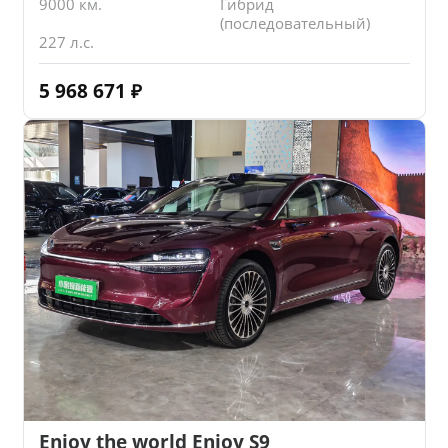
9000 км.
Гибрид
(последовательный)
227 л.с.
5 968 671
₽
Enjoy the world Enjoy S9