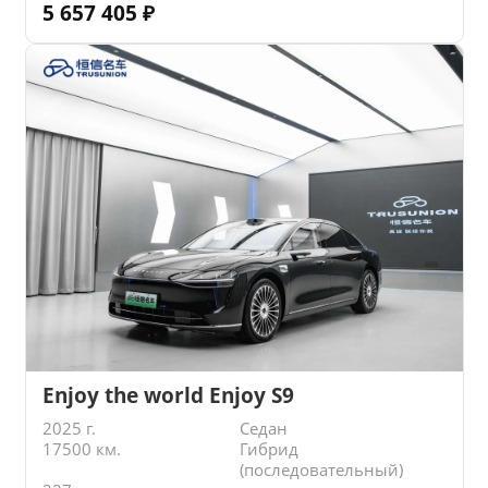
5 657 405
₽
Enjoy the world Enjoy S9
2025 г.
Седан
17500 км.
Гибрид
(последовательный)