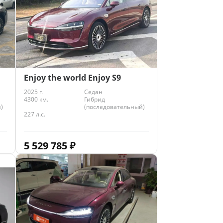
Enjoy the world Enjoy S9
2025 г.
Седан
4300 км.
Гибрид
)
(последовательный)
227 л.с.
5 529 785
₽