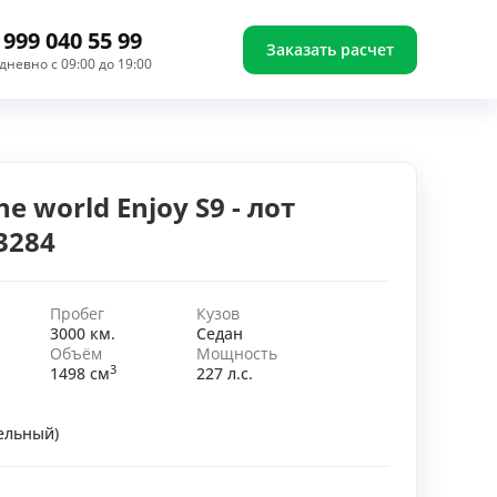
 999 040 55 99
Заказать расчет
дневно с 09:00 до 19:00
he world Enjoy S9 - лот
3284
Пробег
Кузов
3000 км.
Седан
Объём
Мощность
3
1498 см
227 л.с.
ельный)