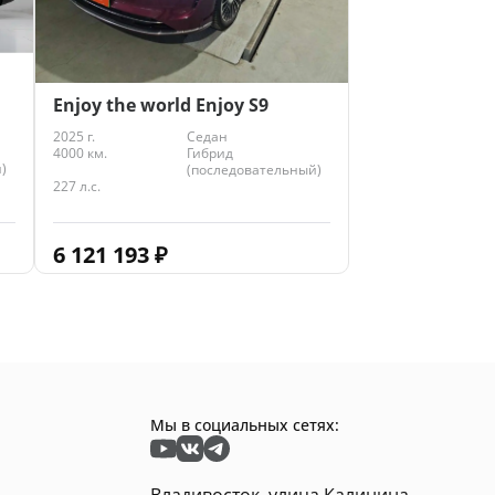
Enjoy the world Enjoy S9
2025 г.
Седан
4000 км.
Гибрид
)
(последовательный)
227 л.с.
6 121 193
₽
Мы в социальных сетях:
Владивосток, улица Калинина,