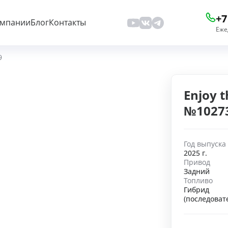
+7
омпании
Блог
Контакты
Еже
9
Enjoy t
№1027
Год выпуска
2025 г.
Привод
Задний
Топливо
Гибрид
(последоват