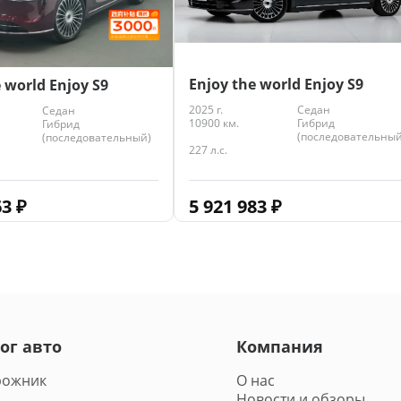
Enjoy the world Enjoy S9
 world Enjoy S9
2025 г.
Седан
Седан
10900 км.
Гибрид
Гибрид
(последовательный
(последовательный)
227 л.с.
5 921 983
₽
63
₽
ог авто
Компания
рожник
О нас
Новости и обзоры