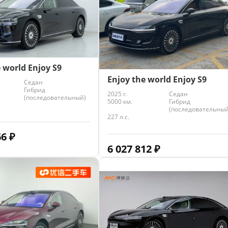
 world Enjoy S9
Enjoy the world Enjoy S9
Седан
Гибрид
2025 г.
Седан
(последовательный)
5000 км.
Гибрид
(последовательный
227 л.с.
66
₽
6 027 812
₽