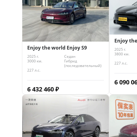
Enjoy the
Enjoy the world Enjoy S9
2025 г.
3800 км.
2025 г.
Седан
3000 км.
Гибрид
227 л.с.
(последовательный)
227 л.с.
6 090 0
6 432 460
₽