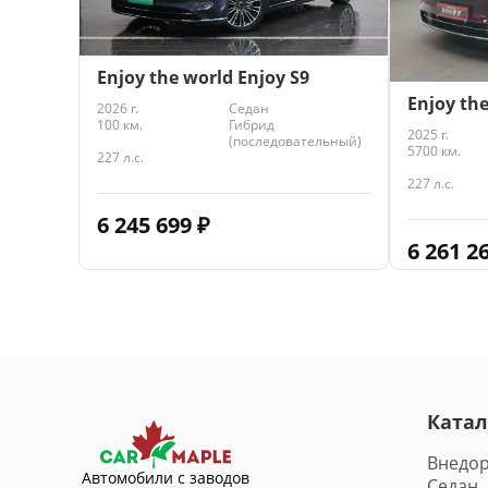
Enjoy the world Enjoy S9
Enjoy the
2026 г.
Седан
100 км.
Гибрид
2025 г.
(последовательный)
5700 км.
227 л.с.
227 л.с.
6 245 699
₽
6 261 2
Катал
Внедо
Автомобили с заводов
Седан