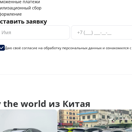
аможенные платежи
тилизационный сбор
формление
ставить заявку
Даю своё согласие на
обработку персональных данных
и ознакомился 
the world из Китая