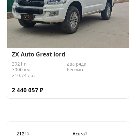
ZX Auto Great lord
2021 г.
два ряда
7000 км.
Бензин
210.74 л.с.
2 440 057
₽
212
Acura
10
3