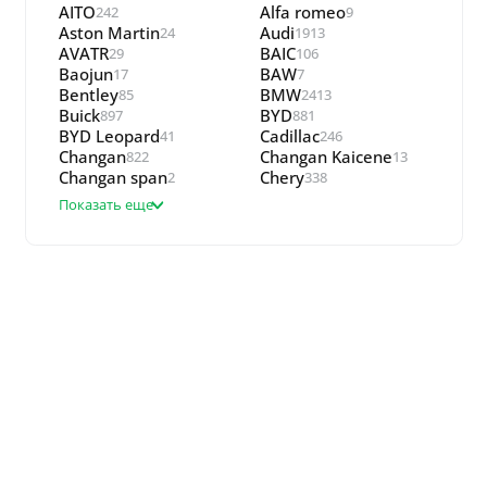
AITO
Alfa romeo
242
9
Aston Martin
Audi
24
1913
AVATR
BAIC
29
106
Baojun
BAW
17
7
Bentley
BMW
85
2413
Buick
BYD
897
881
BYD Leopard
Cadillac
41
246
Changan
Changan Kaicene
822
13
Changan span
Chery
2
338
Показать еще