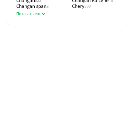
Changan
Changan Kaicene
822
13
Changan span
Chery
2
338
Показать еще