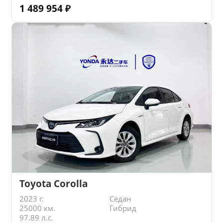
1 489 954
₽
Toyota Corolla
2023 г.
Седан
25000 км.
Гибрид
97.89 л.с.