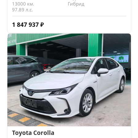
13000 км.
Гибрид
97.89 л.с.
1 847 937
₽
Toyota Corolla