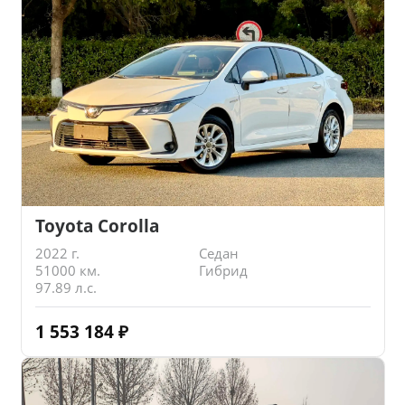
Toyota Corolla
2022 г.
Седан
51000 км.
Гибрид
97.89 л.с.
1 553 184
₽