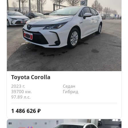
Toyota Corolla
2023 г.
Седан
39700 км.
Гибрид
97.89 л.с.
1 486 626
₽