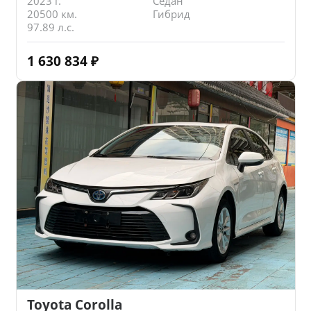
2023 г.
Седан
20500 км.
Гибрид
97.89 л.с.
1 630 834
₽
Toyota Corolla