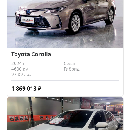
Toyota Corolla
2024 г.
Седан
4600 км.
Гибрид
97.89 л.с.
1 869 013
₽