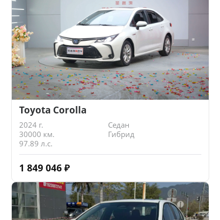
Toyota Corolla
2024 г.
Седан
30000 км.
Гибрид
97.89 л.с.
1 849 046
₽