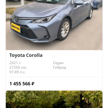
Toyota Corolla
2021 г.
Седан
27200 км.
Гибрид
97.89 л.с.
1 455 566
₽