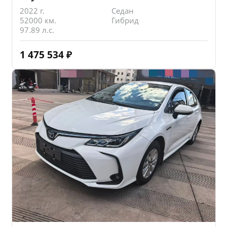
2022 г.
Седан
52000 км.
Гибрид
97.89 л.с.
1 475 534
₽