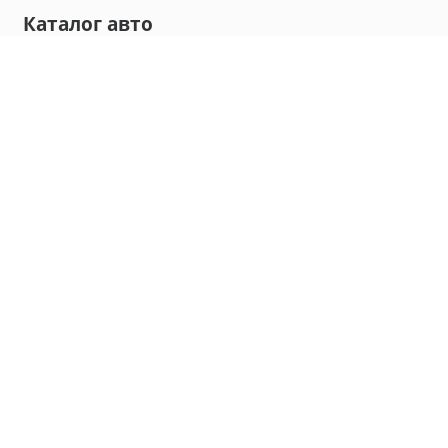
Каталог авто
Внедорожник
Седан
Минивэн
Хэтчбек
Универсал
Компания
О нас
Новости и обзоры
Контакты
Мы в социальных сетях:
Владивосток, улица Калинина, д. 230, офис 8
hello@carmaple.com