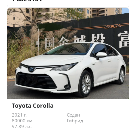
Toyota Corolla
2021 г.
Седан
80000 км.
Гибрид
97.89 л.с.