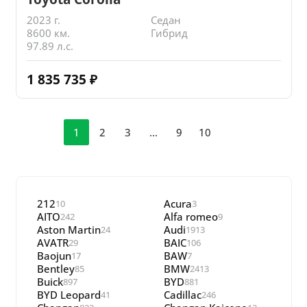
2023 г.
Седан
8600 км.
Гибрид
97.89 л.с.
1 835 735
₽
1
2
3
…
9
10
212
Acura
10
3
AITO
Alfa romeo
242
9
Aston Martin
Audi
24
1913
AVATR
BAIC
29
106
Baojun
BAW
17
7
Bentley
BMW
85
2413
Buick
BYD
897
881
BYD Leopard
Cadillac
41
246