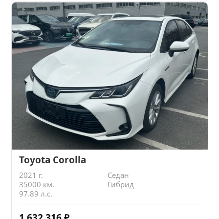
Toyota Corolla
2021 г.
Седан
35000 км.
Гибрид
97.89 л.с.
1 632 316
₽