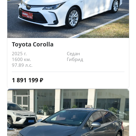
Toyota Corolla
2025 г.
Седан
1600 км.
Гибрид
97.89 л.с.
1 891 199
₽