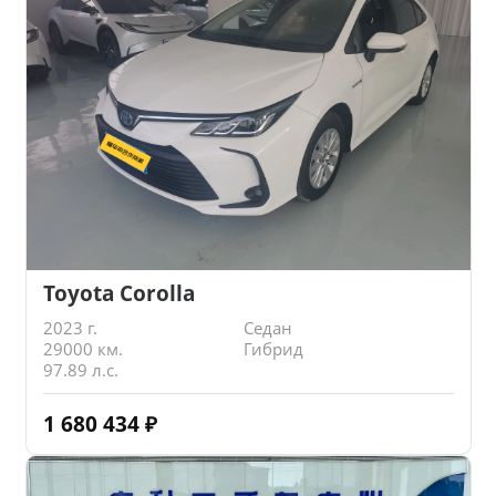
Toyota Corolla
2023 г.
Седан
29000 км.
Гибрид
97.89 л.с.
1 680 434
₽