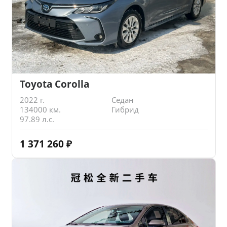
Toyota Corolla
2022 г.
Седан
134000 км.
Гибрид
97.89 л.с.
1 371 260
₽