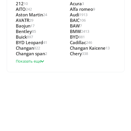
212
Acura
10
3
AITO
Alfa romeo
242
9
Aston Martin
Audi
24
1913
AVATR
BAIC
29
106
Baojun
BAW
17
7
Bentley
BMW
85
2413
Buick
BYD
897
881
BYD Leopard
Cadillac
41
246
Changan
Changan Kaicene
822
13
Changan span
Chery
2
338
Показать еще