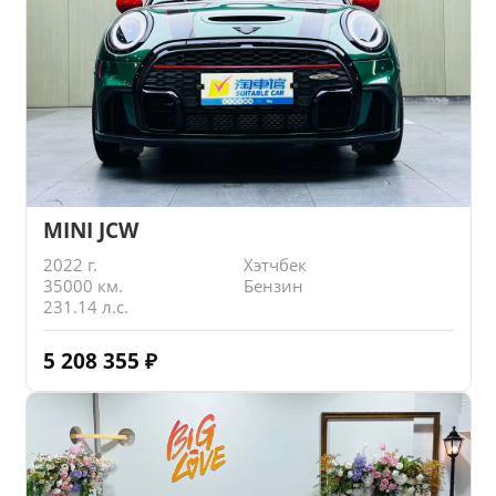
MINI JCW
2022 г.
Хэтчбек
35000 км.
Бензин
231.14 л.с.
5 208 355
₽