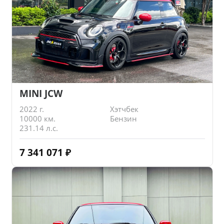
MINI JCW
2022 г.
Хэтчбек
10000 км.
Бензин
231.14 л.с.
7 341 071
₽