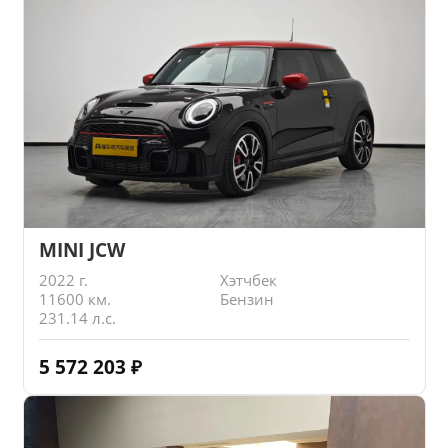
MINI JCW
2022 г.
Хэтчбек
11600 км.
Бензин
231.14 л.с.
5 572 203
₽