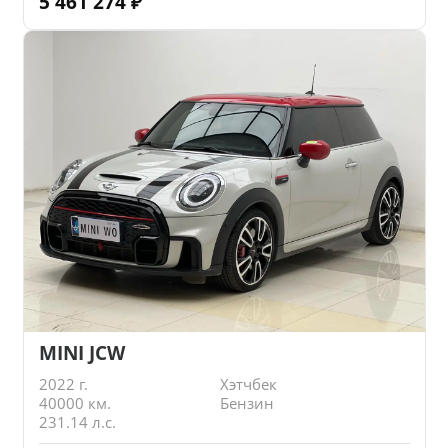
5 461 274
₽
MINI JCW
2022 г.
Хэтчбек
40000 км.
Бензин
231.14 л.с.