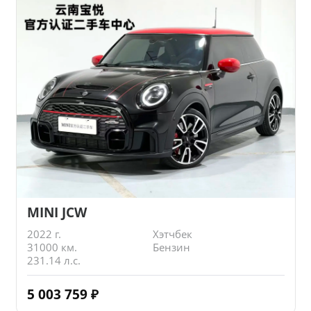
MINI JCW
2022 г.
Хэтчбек
31000 км.
Бензин
231.14 л.с.
5 003 759
₽