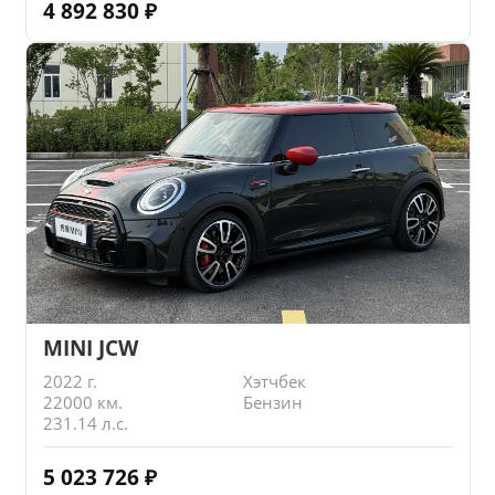
4 892 830
₽
MINI JCW
2022 г.
Хэтчбек
22000 км.
Бензин
231.14 л.с.
5 023 726
₽