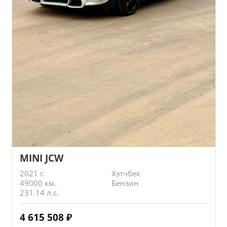
MINI JCW
2021 г.
Хэтчбек
49000 км.
Бензин
231.14 л.с.
4 615 508
₽