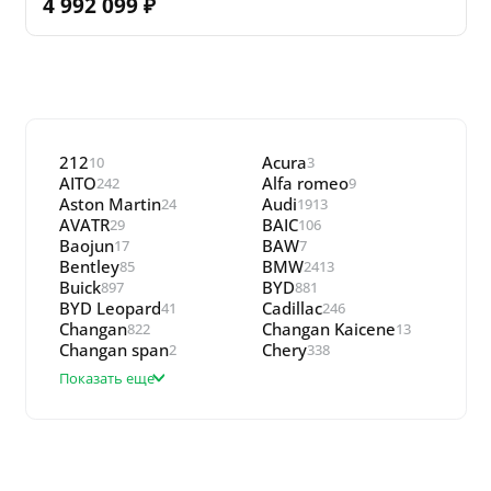
4 992 099
₽
212
Acura
10
3
AITO
Alfa romeo
242
9
Aston Martin
Audi
24
1913
AVATR
BAIC
29
106
Baojun
BAW
17
7
Bentley
BMW
85
2413
Buick
BYD
897
881
BYD Leopard
Cadillac
41
246
Changan
Changan Kaicene
822
13
Changan span
Chery
2
338
Показать еще