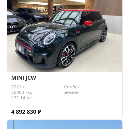
MINI JCW
2021 г.
Хэтчбек
36000 км.
Бензин
231.14 л.с.
4 892 830
₽