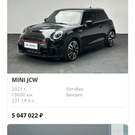
MINI JCW
2021 г.
Хэтчбек
19600 км.
Бензин
231.14 л.с.
5 047 022
₽