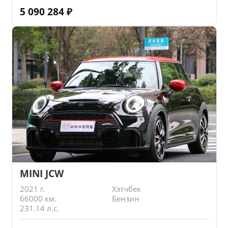
5 090 284
₽
MINI JCW
2021 г.
Хэтчбек
66000 км.
Бензин
231.14 л.с.