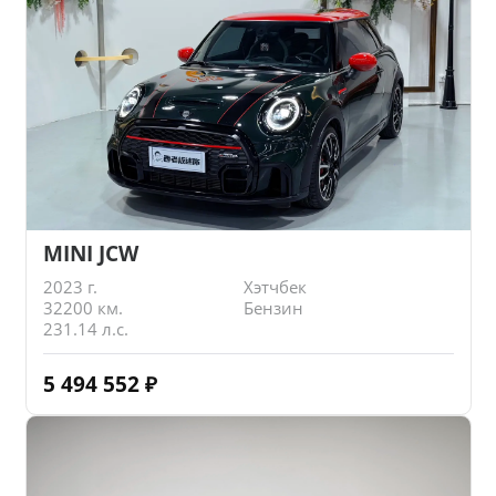
MINI JCW
2023 г.
Хэтчбек
32200 км.
Бензин
231.14 л.с.
5 494 552
₽