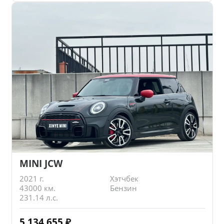
MINI JCW
2021 г.
Хэтчбек
43000 км.
Бензин
231.14 л.с.
5 134 655
₽