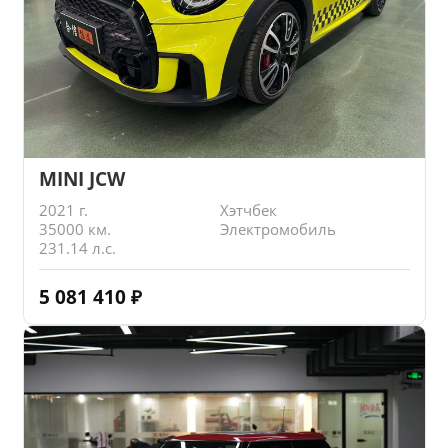
MINI JCW
2021 г.
Хэтчбек
35000 км.
Электромобиль
231.14 л.с.
5 081 410
₽