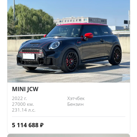
MINI JCW
2022 г.
Хэтчбек
27000 км.
Бензин
231.14 л.с.
5 114 688
₽