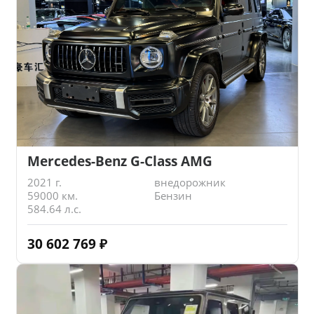
Mercedes-Benz G-Class AMG
2021 г.
внедорожник
59000 км.
Бензин
584.64 л.с.
30 602 769
₽