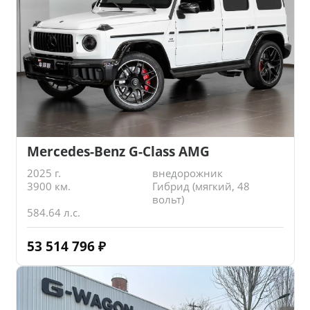
Mercedes-Benz G-Class AMG
2025 г.
внедорожник
3900 км.
Гибрид (мягкий, 48
вольт)
584.64 л.с.
53 514 796
₽