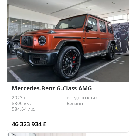
Mercedes-Benz G-Class AMG
2023 г.
внедорожник
8300 км.
Бензин
584.64 л.с.
46 323 934
₽