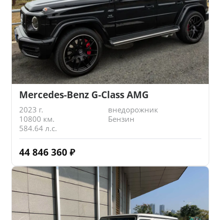
Mercedes-Benz G-Class AMG
2023 г.
внедорожник
10800 км.
Бензин
584.64 л.с.
44 846 360
₽