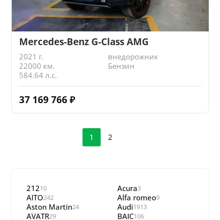
Mercedes-Benz G-Class AMG
2021 г.
внедорожник
22000 км.
Бензин
584.64 л.с.
37 169 766
₽
1
2
212
Acura
10
3
AITO
Alfa romeo
242
9
Aston Martin
Audi
24
1913
AVATR
BAIC
29
106