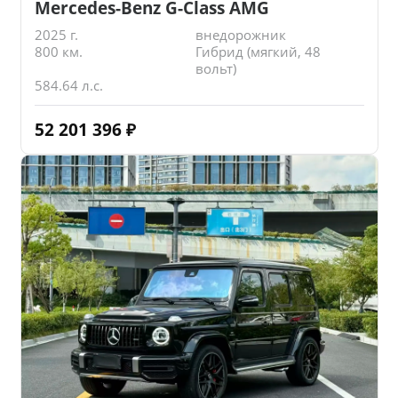
Mercedes-Benz G-Class AMG
2025 г.
внедорожник
800 км.
Гибрид (мягкий, 48
вольт)
584.64 л.с.
52 201 396
₽