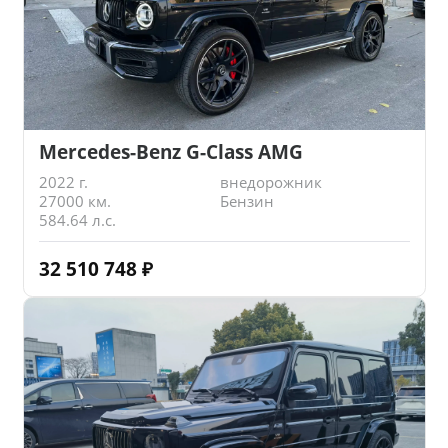
Mercedes-Benz G-Class AMG
2022 г.
внедорожник
27000 км.
Бензин
584.64 л.с.
32 510 748
₽