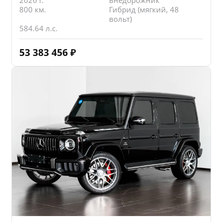
800 км.
Гибрид (мягкий, 48
вольт)
584.64 л.с.
53 383 456
₽