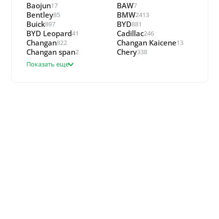
Baojun
BAW
17
7
Bentley
BMW
85
2413
Buick
BYD
897
881
BYD Leopard
Cadillac
41
246
Changan
Changan Kaicene
822
13
Changan span
Chery
2
338
Показать еще