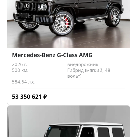
Mercedes-Benz G-Class AMG
2026 г.
внедорожник
500 км.
Гибрид (мягкий, 48
вольт)
584.64 л.с.
53 350 621
₽