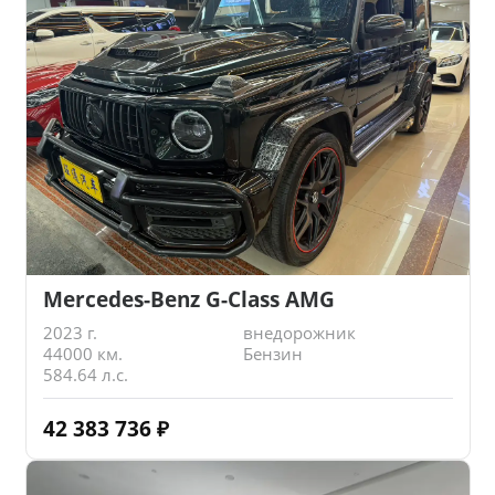
Mercedes-Benz G-Class AMG
2023 г.
внедорожник
44000 км.
Бензин
584.64 л.с.
42 383 736
₽