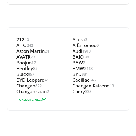
212
Acura
10
3
AITO
Alfa romeo
242
9
Aston Martin
Audi
24
1913
AVATR
BAIC
29
106
Baojun
BAW
17
7
Bentley
BMW
85
2413
Buick
BYD
897
881
BYD Leopard
Cadillac
41
246
Changan
Changan Kaicene
822
13
Changan span
Chery
2
338
Показать еще