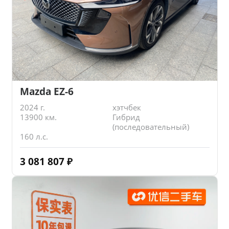
Mazda EZ-6
2024 г.
хэтчбек
13900 км.
Гибрид
(последовательный)
160 л.с.
3 081 807
₽