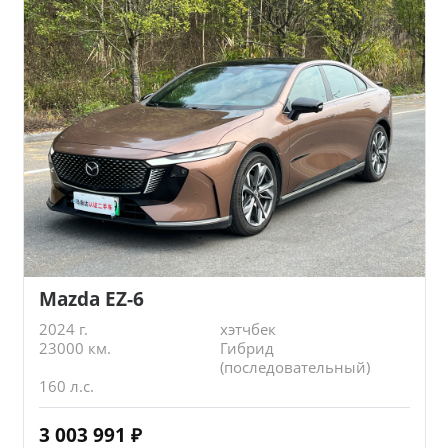
Mazda EZ-6
2024 г.
хэтчбек
23000 км.
Гибрид
(последовательный)
160 л.с.
3 003 991
₽