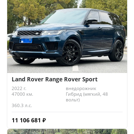
Land Rover Range Rover Sport
2022 г.
внедорожник
47000 км.
Гибрид (мягкий, 48
вольт)
360.3 л.с.
11 106 681
₽