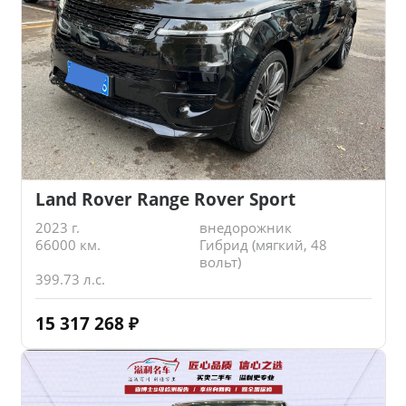
Land Rover Range Rover Sport
2023 г.
внедорожник
66000 км.
Гибрид (мягкий, 48
вольт)
399.73 л.с.
15 317 268
₽