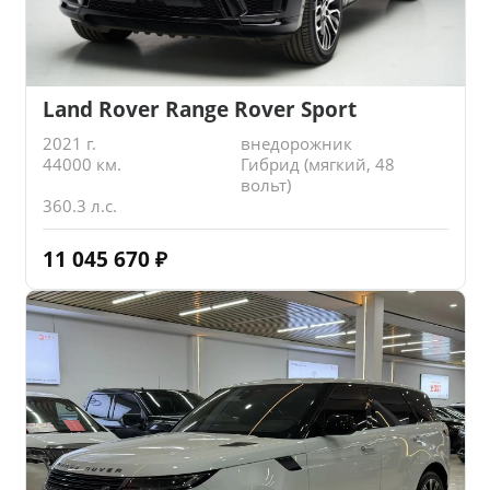
Land Rover Range Rover Sport
2021 г.
внедорожник
44000 км.
Гибрид (мягкий, 48
вольт)
360.3 л.с.
11 045 670
₽