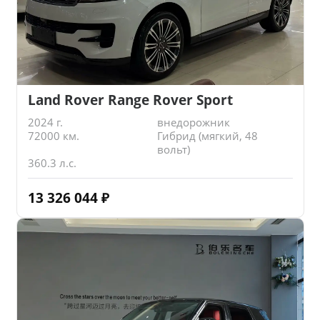
Land Rover Range Rover Sport
2024 г.
внедорожник
72000 км.
Гибрид (мягкий, 48
вольт)
360.3 л.с.
13 326 044
₽