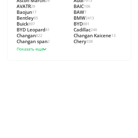
Aston Martin
Audi
24
1913
AVATR
BAIC
29
106
Baojun
BAW
17
7
Bentley
BMW
85
2413
Buick
BYD
897
881
BYD Leopard
Cadillac
41
246
Changan
Changan Kaicene
822
13
Changan span
Chery
2
338
Показать еще