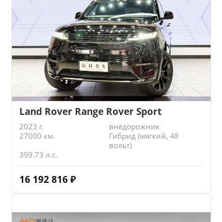
Land Rover Range Rover Sport
2023 г.
внедорожник
27000 км.
Гибрид (мягкий, 48
вольт)
399.73 л.с.
16 192 816
₽