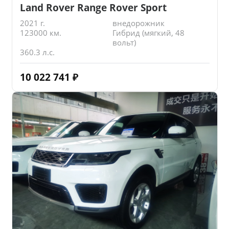
Land Rover Range Rover Sport
2021 г.
внедорожник
123000 км.
Гибрид (мягкий, 48
вольт)
360.3 л.с.
10 022 741
₽