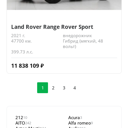
Land Rover Range Rover Sport
2021 г.
внедорожник
47700 км.
Гибрид (мягкий, 48
вольт)
399.73 л.с.
11 838 109
₽
1
2
3
4
212
Acura
10
3
AITO
Alfa romeo
242
9