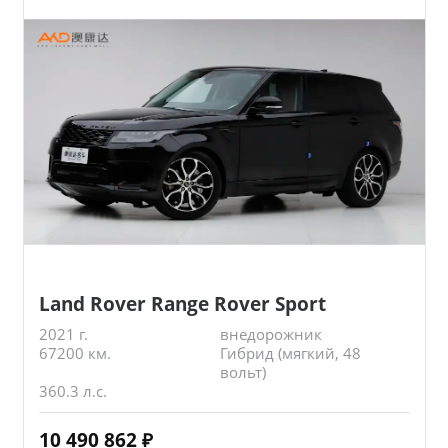
Land Rover Range Rover Sport
2021 г.
внедорожник
67200 км.
Гибрид (мягкий, 48
вольт)
360.3 л.с.
10 490 862
₽