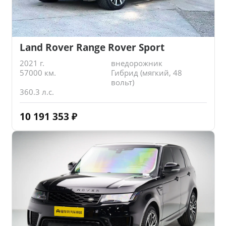
Land Rover Range Rover Sport
2021 г.
внедорожник
57000 км.
Гибрид (мягкий, 48
вольт)
360.3 л.с.
10 191 353
₽