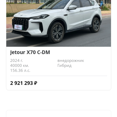
Jetour X70 C-DM
2024 г.
внедорожник
40000 км.
Гибрид
156.36 л.с.
2 921 293
₽