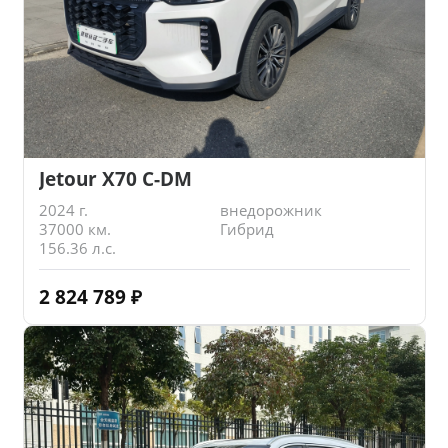
Jetour X70 C-DM
2024 г.
внедорожник
37000 км.
Гибрид
156.36 л.с.
2 824 789
₽