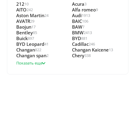
212
Acura
10
3
AITO
Alfa romeo
242
9
Aston Martin
Audi
24
1913
AVATR
BAIC
29
106
Baojun
BAW
17
7
Bentley
BMW
85
2413
Buick
BYD
897
881
BYD Leopard
Cadillac
41
246
Changan
Changan Kaicene
822
13
Changan span
Chery
2
338
Показать еще