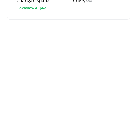
Changan span
Chery
2
338
Показать еще