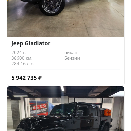
Jeep Gladiator
2024 г.
пикап
38600 км.
Бензин
284.16 л.с.
5 942 735
₽