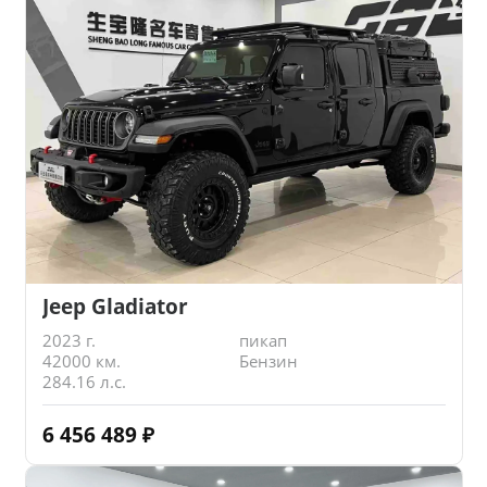
Jeep Gladiator
2023 г.
пикап
42000 км.
Бензин
284.16 л.с.
6 456 489
₽