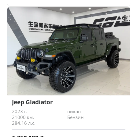
Jeep Gladiator
2023 г.
пикап
21000 км.
Бензин
284.16 л.с.