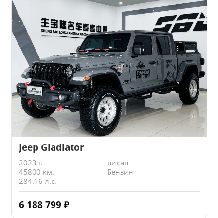
Jeep Gladiator
2023 г.
пикап
45800 км.
Бензин
284.16 л.с.
6 188 799
₽