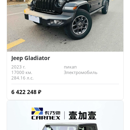
Jeep Gladiator
2023 г.
пикап
17000 км.
Электромобиль
284.16 л.с.
6 422 248
₽