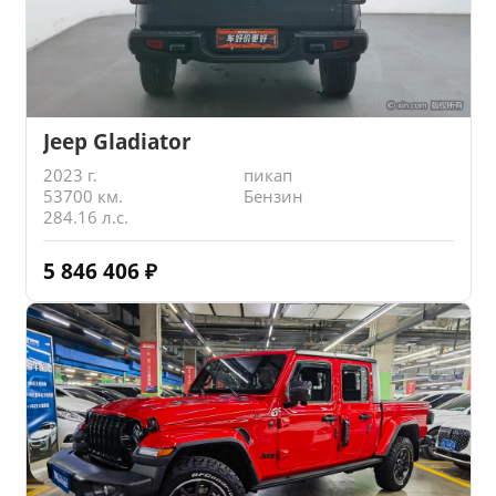
Jeep Gladiator
2023 г.
пикап
53700 км.
Бензин
284.16 л.с.
5 846 406
₽