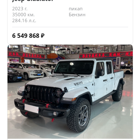
2023 г.
пикап
35000 км.
Бензин
284.16 л.с.
6 549 868
₽