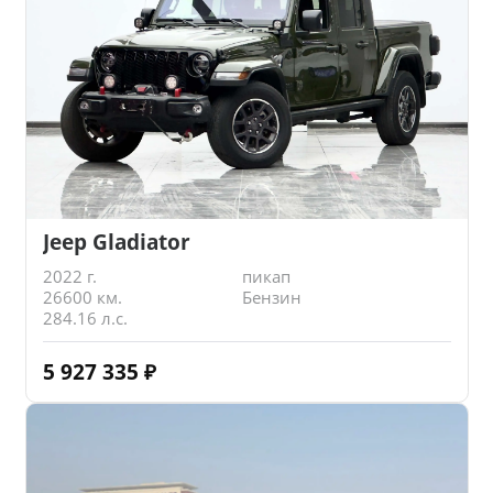
Jeep Gladiator
2022 г.
пикап
26600 км.
Бензин
284.16 л.с.
5 927 335
₽