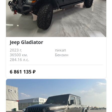
Jeep Gladiator
2023 г.
пикап
36500 км.
Бензин
284.16 л.с.
6 861 135
₽