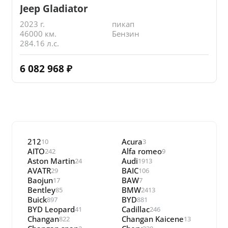
Jeep Gladiator
2023 г.
пикап
46000 км.
Бензин
284.16 л.с.
6 082 968
₽
212
Acura
10
3
AITO
Alfa romeo
242
9
Aston Martin
Audi
24
1913
AVATR
BAIC
29
106
Baojun
BAW
17
7
Bentley
BMW
85
2413
Buick
BYD
897
881
BYD Leopard
Cadillac
41
246
Changan
Changan Kaicene
822
13