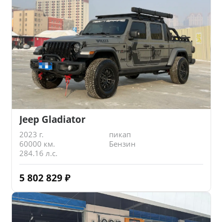
Jeep Gladiator
2023 г.
пикап
60000 км.
Бензин
284.16 л.с.
5 802 829
₽