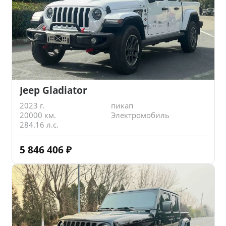
Jeep Gladiator
2023 г.
пикап
20000 км.
Электромобиль
284.16 л.с.
5 846 406
₽