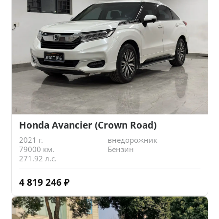
Honda Avancier (Crown Road)
2021 г.
внедорожник
79000 км.
Бензин
271.92 л.с.
4 819 246
₽