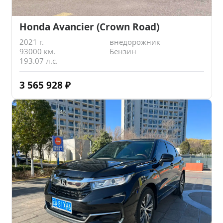
Honda Avancier (Crown Road)
2021 г.
внедорожник
93000 км.
Бензин
193.07 л.с.
3 565 928
₽