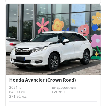
Honda Avancier (Crown Road)
2021 г.
внедорожник
64000 км.
Бензин
271.92 л.с.