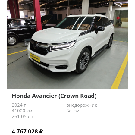
Honda Avancier (Crown Road)
2024 г.
внедорожник
41000 км.
Бензин
261.05 л.с.
4 767 028
₽