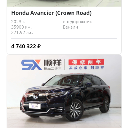
Honda Avancier (Crown Road)
2023 г.
внедорожник
35900 км.
Бензин
271.92 л.с.
4 740 322
₽