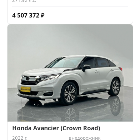
271.92 л.с.
4 507 372
₽
Honda Avancier (Crown Road)
2022 г.
внедорожник