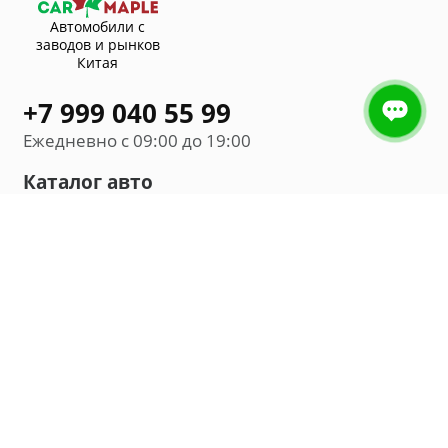
Автомобили с
заводов и рынков
Китая
+7 999 040 55 99
Ежедневно с 09:00 до 19:00
Каталог авто
Внедорожник
Седан
Минивэн
Хэтчбек
Универсал
Компания
О нас
Новости и обзоры