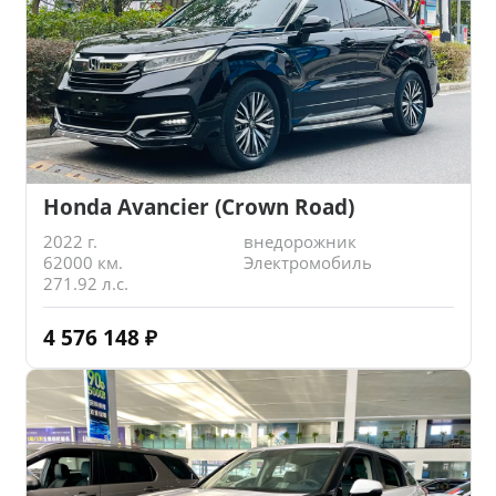
Honda Avancier (Crown Road)
2022 г.
внедорожник
62000 км.
Электромобиль
271.92 л.с.
4 576 148
₽