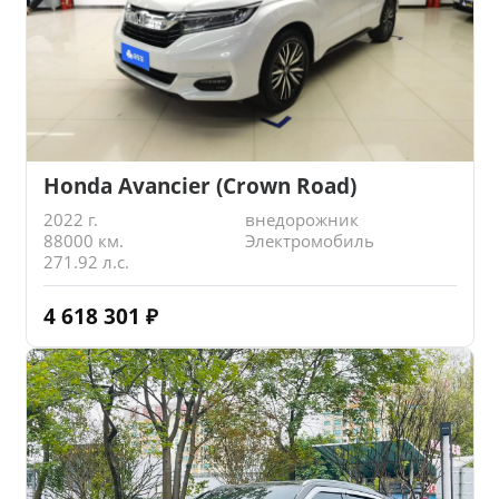
Honda Avancier (Crown Road)
2022 г.
внедорожник
88000 км.
Электромобиль
271.92 л.с.
4 618 301
₽