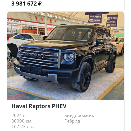
3 981 672
₽
Haval Raptors PHEV
2024 г.
внедорожник
30000 км.
Гибрид
167.23 л.с.