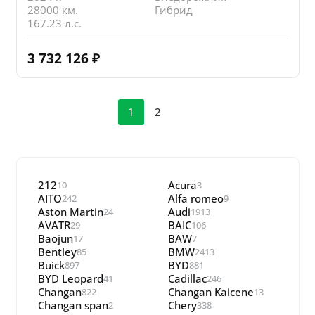
28000 км.
Гибрид
167.23 л.с.
3 732 126
₽
1
2
212
Acura
10
3
AITO
Alfa romeo
242
9
Aston Martin
Audi
24
1913
AVATR
BAIC
29
106
Baojun
BAW
17
7
Bentley
BMW
85
2413
Buick
BYD
897
881
BYD Leopard
Cadillac
41
246
Changan
Changan Kaicene
822
13
Changan span
Chery
2
338