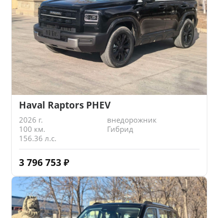
Haval Raptors PHEV
2026 г.
внедорожник
100 км.
Гибрид
156.36 л.с.
3 796 753
₽