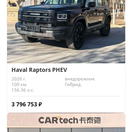
Haval Raptors PHEV
2026 г.
внедорожник
100 км.
Гибрид
156.36 л.с.
3 796 753
₽