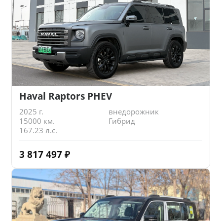
Haval Raptors PHEV
2025 г.
внедорожник
15000 км.
Гибрид
167.23 л.с.
3 817 497
₽