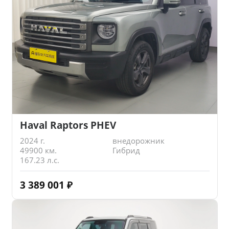
Haval Raptors PHEV
2024 г.
внедорожник
49900 км.
Гибрид
167.23 л.с.
3 389 001
₽