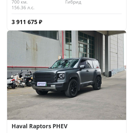
700 км.
Гибрид
156.36 л.с.
3 911 675
₽
Haval Raptors PHEV