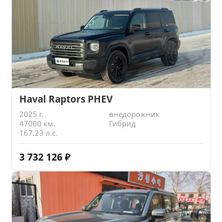
Haval Raptors PHEV
2025 г.
внедорожник
47000 км.
Гибрид
167.23 л.с.
3 732 126
₽