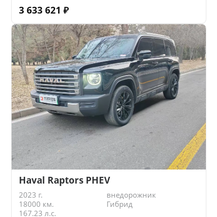
3 633 621
₽
Haval Raptors PHEV
2023 г.
внедорожник
18000 км.
Гибрид
167.23 л.с.