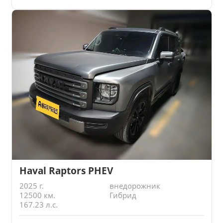
Haval Raptors PHEV
2025 г.
внедорожник
12500 км.
Гибрид
167.23 л.с.