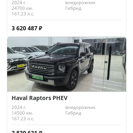
2024 г.
внедорожник
24700 км.
Гибрид
167.23 л.с.
3 620 487
₽
Haval Raptors PHEV
2024 г.
внедорожник
14500 км.
Гибрид
167.23 л.с.
3 830 631
₽