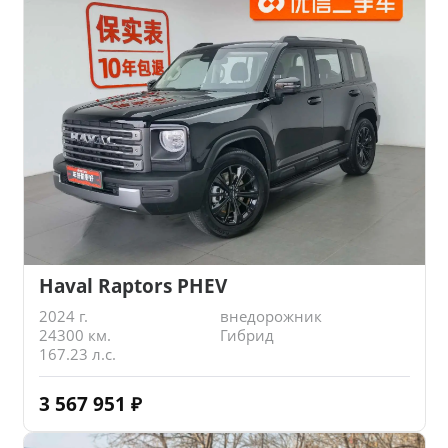
Haval Raptors PHEV
2024 г.
внедорожник
24300 км.
Гибрид
167.23 л.с.
3 567 951
₽