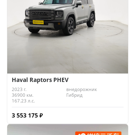
Haval Raptors PHEV
2023 г.
внедорожник
36900 км.
Гибрид
167.23 л.с.
3 553 175
₽