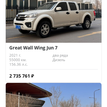
Great Wall Wing Jun 7
2021 г.
два ряда
55000 км.
Дизель
156.36 л.с.
2 735 761
₽