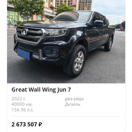
Great Wall Wing Jun 7
2022 г.
два ряда
40000 км.
Дизель
156.36 л.с.
2 673 507
₽