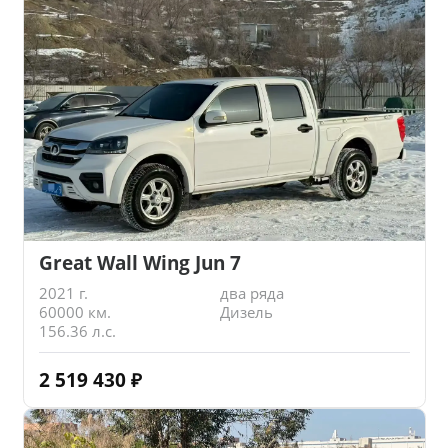
Great Wall Wing Jun 7
2021 г.
два ряда
60000 км.
Дизель
156.36 л.с.
2 519 430
₽