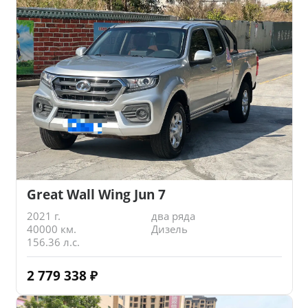
Great Wall Wing Jun 7
2021 г.
два ряда
40000 км.
Дизель
156.36 л.с.
2 779 338
₽