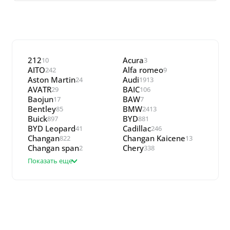
212
Acura
10
3
AITO
Alfa romeo
242
9
Aston Martin
Audi
24
1913
AVATR
BAIC
29
106
Baojun
BAW
17
7
Bentley
BMW
85
2413
Buick
BYD
897
881
BYD Leopard
Cadillac
41
246
Changan
Changan Kaicene
822
13
Changan span
Chery
2
338
Показать еще