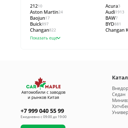
212
Acura
10
3
Aston Martin
Audi
24
1913
Baojun
BAW
17
7
Buick
BYD
897
881
Changan
Changan K
822
Показать еще
Катал
Внедо
Автомобили с заводов
Седан
и рынков Китая
Минив
Хэтчбе
+7 999 040 55 99
Универ
Ежедневно с 09:00 до 19:00