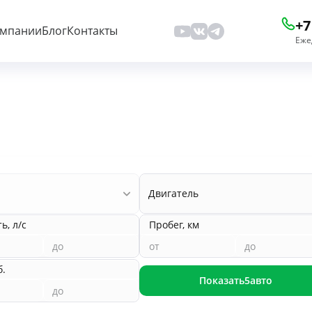
+7
омпании
Блог
Контакты
Еже
Двигатель
, л/с
Пробег, км
б.
Показать
5
авто