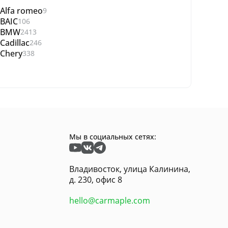
Alfa romeo
9
BAIC
106
BMW
2413
Cadillac
246
Chery
338
Мы в социальных сетях:
Владивосток, улица Калинина,
д. 230, офис 8
hello@carmaple.com