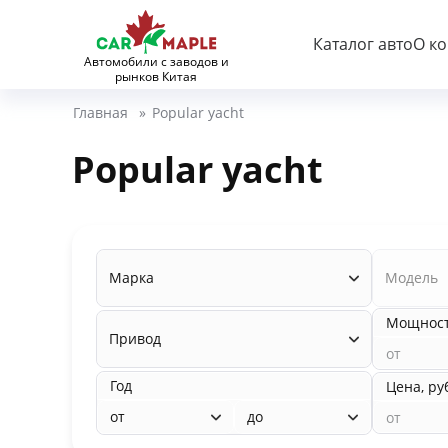
Каталог авто
О к
Автомобили с заводов и
рынков Китая
Главная
»
Popular yacht
Popular yacht
Марка
Модель
Мощность
Привод
Год
Цена, ру
от
до