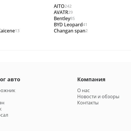
AITO
242
AVATR
29
Bentley
85
BYD Leopard
41
aicene
Changan span
13
2
ог авто
Компания
рожник
О нас
Новости и обзоры
эн
Контакты
к
сал