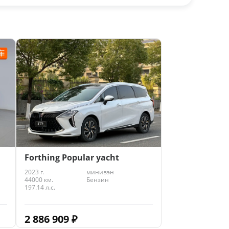
Forthing Popular yacht
2023 г.
минивэн
44000 км.
Бензин
197.14 л.с.
2 886 909
₽