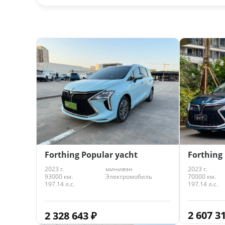
Forthing
Forthing Popular yacht
2023 г.
2023 г.
минивэн
70000 км.
93000 км.
Электромобиль
197.14 л.с.
197.14 л.с.
2 607 3
2 328 643
₽