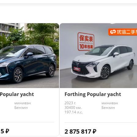
 Popular yacht
Forthing Popular yacht
минивэн
2023 г.
минивэн
Бензин
30400 км.
Бензин
197.14 л.с.
15
₽
2 875 817
₽