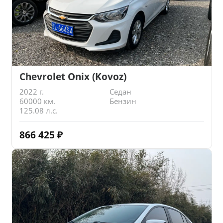
Chevrolet Onix (Kovoz)
2022 г.
Седан
60000 км.
Бензин
125.08 л.с.
866 425
₽