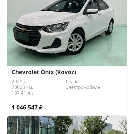
Chevrolet Onix (Kovoz)
2021 г.
Седан
70000 км.
Электромобиль
107.41 л.с.
1 046 547
₽