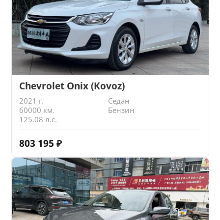
Chevrolet Onix (Kovoz)
2021 г.
Седан
60000 км.
Бензин
125.08 л.с.
803 195
₽