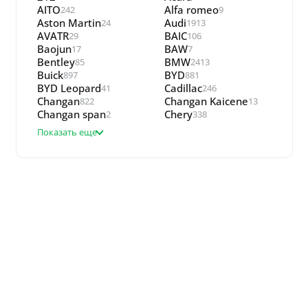
AITO
Alfa romeo
242
9
Aston Martin
Audi
24
1913
AVATR
BAIC
29
106
Baojun
BAW
17
7
Bentley
BMW
85
2413
Buick
BYD
897
881
BYD Leopard
Cadillac
41
246
Changan
Changan Kaicene
822
13
Changan span
Chery
2
338
Показать еще