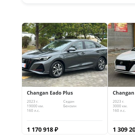
Changan Eado Plus
Changan 
2023 г.
Седан
2023 г.
19000 км.
Бензин
3000 км.
160 л.с.
160 л.с.
1 170 918
₽
1 309 2