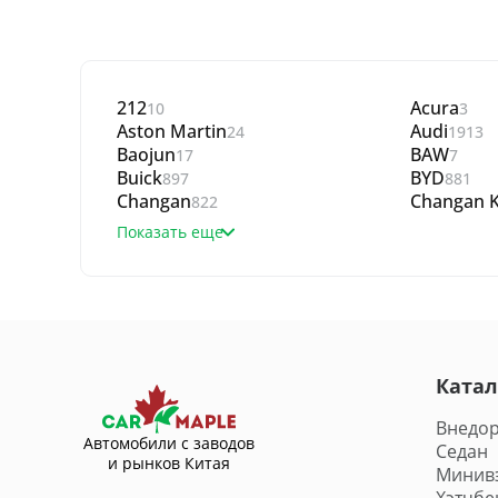
212
Acura
10
3
Aston Martin
Audi
24
1913
Baojun
BAW
17
7
Buick
BYD
897
881
Changan
Changan K
822
Показать еще
Катал
Внедо
Автомобили с заводов
Седан
и рынков Китая
Минив