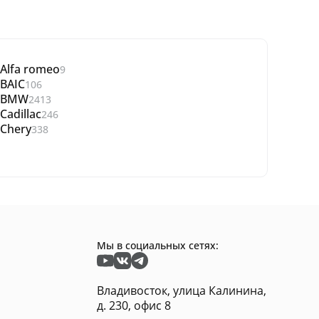
Alfa romeo
9
BAIC
106
BMW
2413
Cadillac
246
Chery
338
Мы в социальных сетях:
Владивосток, улица Калинина,
д. 230, офис 8