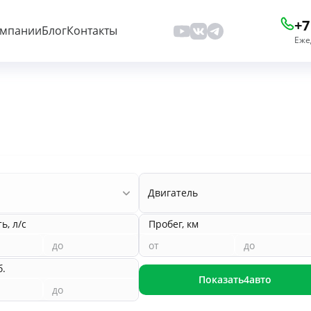
+7
омпании
Блог
Контакты
Еже
Двигатель
, л/с
Пробег, км
б.
Показать
4
авто