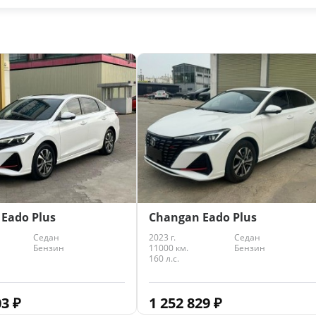
Eado Plus
Changan Eado Plus
Седан
2023 г.
Седан
Бензин
11000 км.
Бензин
160 л.с.
03
₽
1 252 829
₽