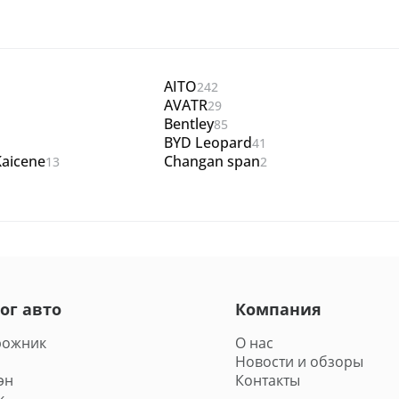
AITO
242
AVATR
29
Bentley
85
BYD Leopard
41
aicene
Changan span
13
2
ог авто
Компания
рожник
О нас
Новости и обзоры
эн
Контакты