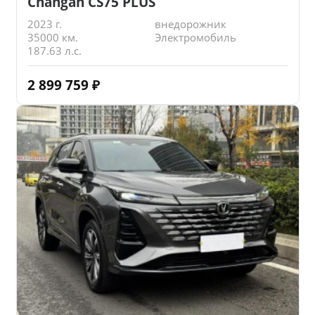
Changan CS75 PLUS
2023 г.
внедорожник
35000 км.
Электромобиль
187.63 л.с.
2 899 759
₽