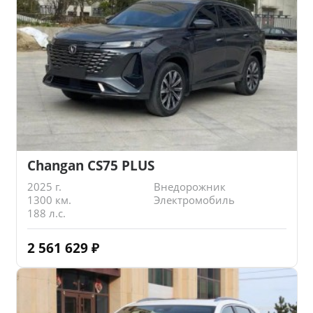
Changan CS75 PLUS
2025 г.
Внедорожник
1300 км.
Электромобиль
188 л.с.
2 561 629
₽