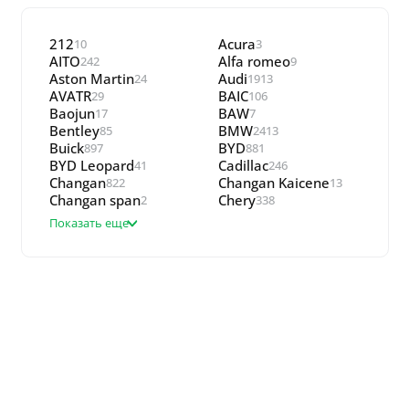
212
Acura
10
3
AITO
Alfa romeo
242
9
Aston Martin
Audi
24
1913
AVATR
BAIC
29
106
Baojun
BAW
17
7
Bentley
BMW
85
2413
Buick
BYD
897
881
BYD Leopard
Cadillac
41
246
Changan
Changan Kaicene
822
13
Changan span
Chery
2
338
Показать еще