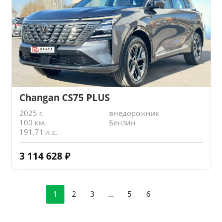
Changan CS75 PLUS
2025 г.
внедорожник
100 км.
Бензин
191.71 л.с.
3 114 628
₽
1
2
3
…
5
6