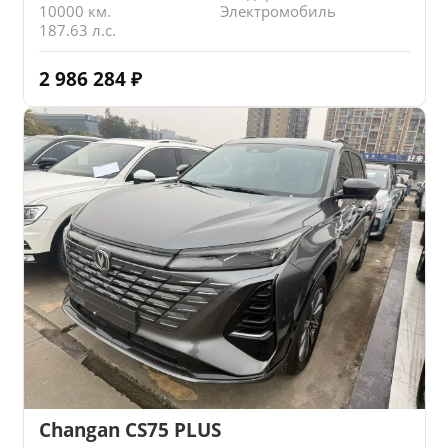
10000 км.
Электромобиль
187.63 л.с.
2 986 284
₽
Changan CS75 PLUS