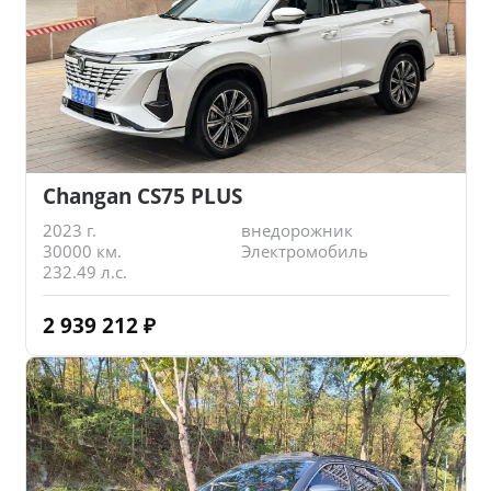
Changan CS75 PLUS
2023 г.
внедорожник
30000 км.
Электромобиль
232.49 л.с.
2 939 212
₽