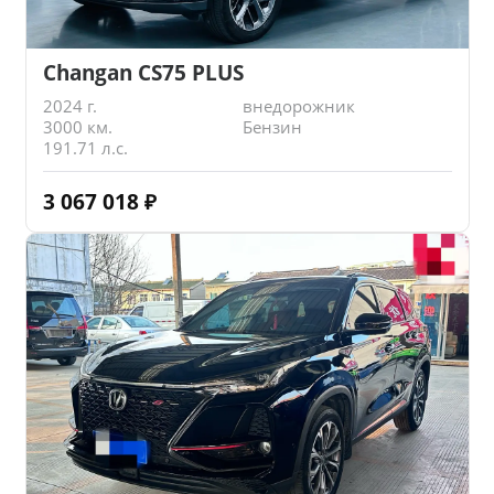
Changan CS75 PLUS
2024 г.
внедорожник
3000 км.
Бензин
191.71 л.с.
3 067 018
₽