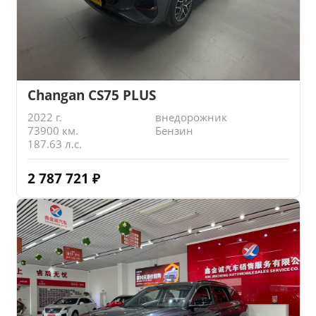
Changan CS75 PLUS
2022 г.
внедорожник
73900 км.
Бензин
187.63 л.с.
2 787 721
₽