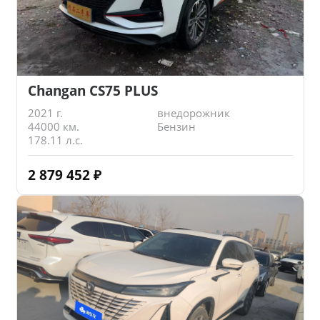
Changan CS75 PLUS
2021 г.
внедорожник
44000 км.
Бензин
178.11 л.с.
2 879 452
₽