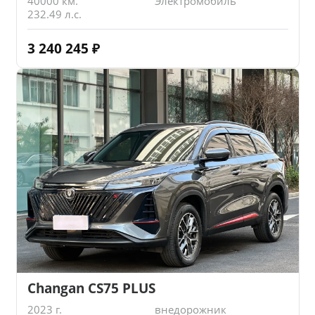
40000 км.
Электромобиль
232.49 л.с.
3 240 245
₽
Changan CS75 PLUS
2023 г.
внедорожник