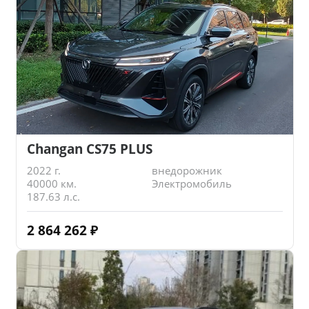
Changan CS75 PLUS
2022 г.
внедорожник
40000 км.
Электромобиль
187.63 л.с.
2 864 262
₽