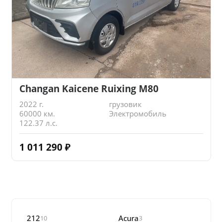
Changan Kaicene Ruixing M80
2022 г.
грузовик
60000 км.
Электромобиль
122.37 л.с.
1 011 290
₽
212
Acura
10
3