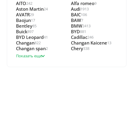
AITO
Alfa romeo
242
9
Aston Martin
Audi
24
1913
AVATR
BAIC
29
106
Baojun
BAW
17
7
Bentley
BMW
85
2413
Buick
BYD
897
881
BYD Leopard
Cadillac
41
246
Changan
Changan Kaicene
822
13
Changan span
Chery
2
338
Показать еще