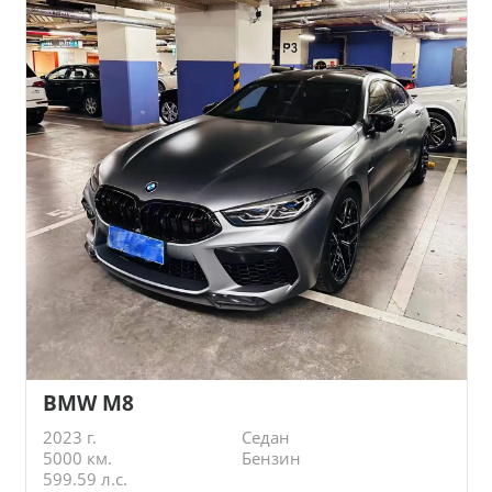
BMW M8
2023 г.
Седан
5000 км.
Бензин
599.59 л.с.