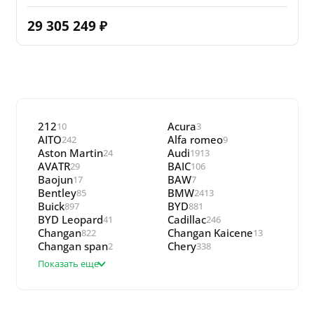
29 305 249
₽
212
Acura
10
3
AITO
Alfa romeo
242
9
Aston Martin
Audi
24
1913
AVATR
BAIC
29
106
Baojun
BAW
17
7
Bentley
BMW
85
2413
Buick
BYD
897
881
BYD Leopard
Cadillac
41
246
Changan
Changan Kaicene
822
13
Changan span
Chery
2
338
Показать еще