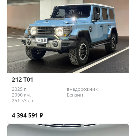
212 T01
2025 г.
внедорожник
2000 км.
Бензин
251.53 л.с.
4 394 591
₽