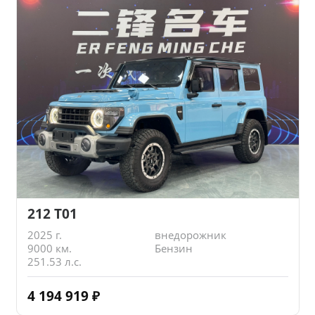
212 T01
2025 г.
внедорожник
9000 км.
Бензин
251.53 л.с.
4 194 919
₽