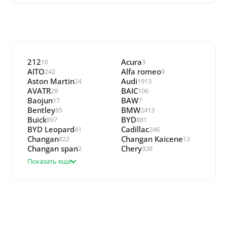
212
Acura
10
3
AITO
Alfa romeo
242
9
Aston Martin
Audi
24
1913
AVATR
BAIC
29
106
Baojun
BAW
17
7
Bentley
BMW
85
2413
Buick
BYD
897
881
BYD Leopard
Cadillac
41
246
Changan
Changan Kaicene
822
13
Changan span
Chery
2
338
Показать еще