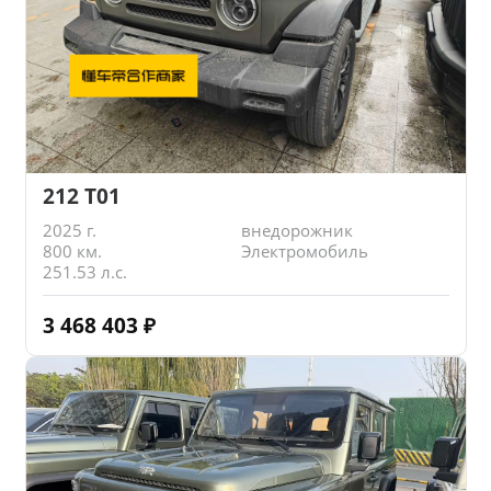
212 T01
2025 г.
внедорожник
800 км.
Электромобиль
251.53 л.с.
3 468 403
₽