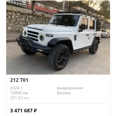
212 T01
2024 г.
внедорожник
12000 км.
Бензин
251.53 л.с.
3 471 687
₽