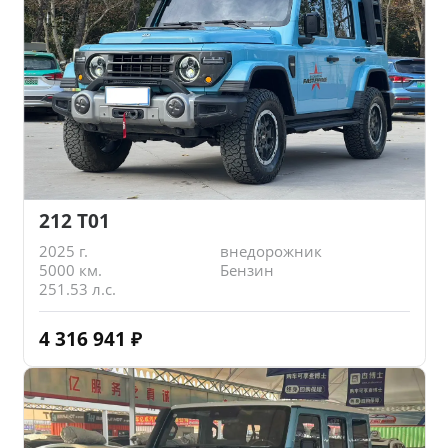
212 T01
2025 г.
внедорожник
5000 км.
Бензин
251.53 л.с.
4 316 941
₽