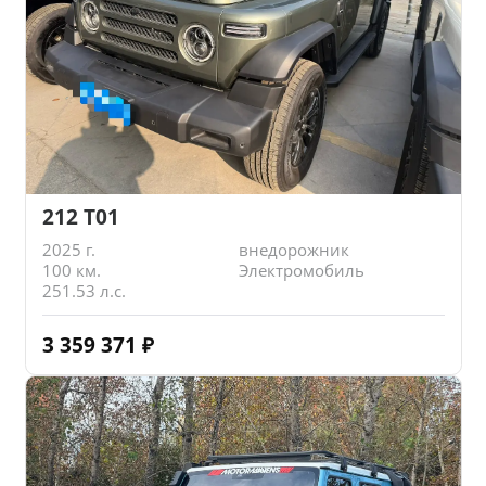
212 T01
2025 г.
внедорожник
100 км.
Электромобиль
251.53 л.с.
3 359 371
₽