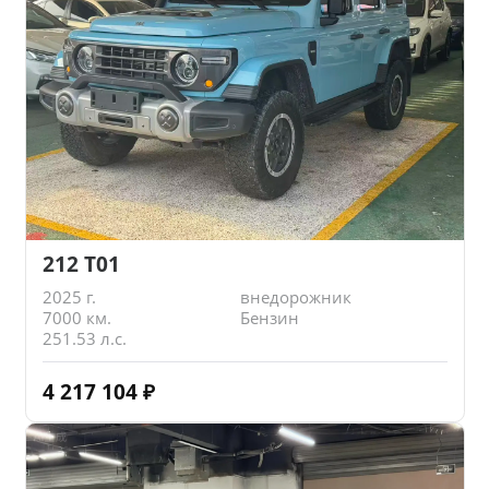
212 T01
2025 г.
внедорожник
7000 км.
Бензин
251.53 л.с.
4 217 104
₽