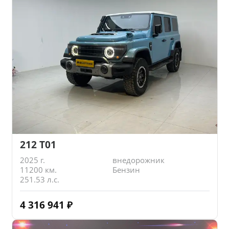
212 T01
2025 г.
внедорожник
11200 км.
Бензин
251.53 л.с.
4 316 941
₽