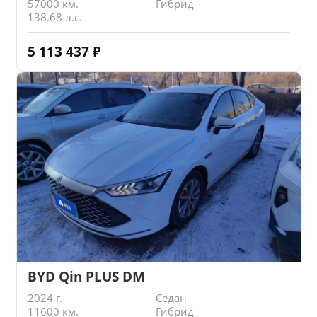
57000 км.
Гибрид
138.68 л.с.
5 113 437
₽
BYD Qin PLUS DM
2024 г.
Седан
11600 км.
Гибрид