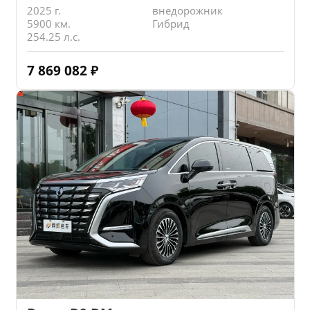
2025 г.
внедорожник
5900 км.
Гибрид
254.25 л.с.
7 869 082
₽