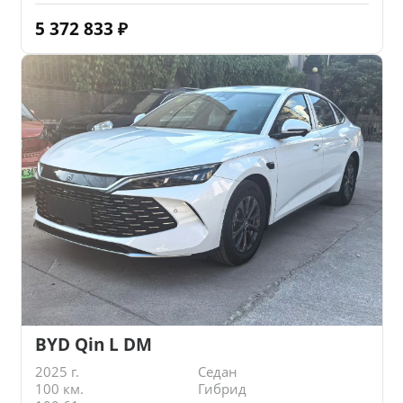
5 372 833
₽
BYD Qin L DM
2025 г.
Седан
100 км.
Гибрид