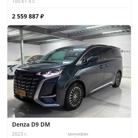
100.61 л.с.
2 559 887
₽
Denza D9 DM
2023 г.
минивэн