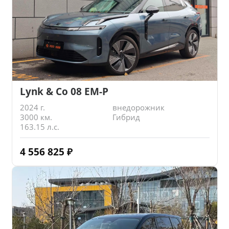
Lynk & Co 08 EM-P
2024 г.
внедорожник
3000 км.
Гибрид
163.15 л.с.
4 556 825
₽