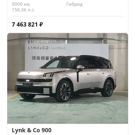
9000 км.
Гибрид
156.36 л.с.
7 463 821
₽
Lynk & Co 900