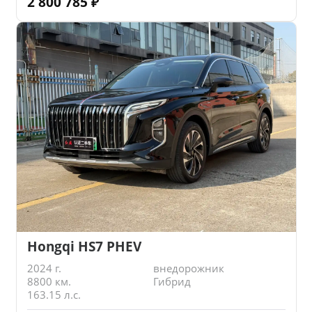
2 800 785
₽
Hongqi HS7 PHEV
2024 г.
внедорожник
8800 км.
Гибрид
163.15 л.с.