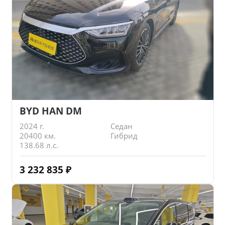
BYD HAN DM
2024 г.
Седан
20400 км.
Гибрид
138.68 л.с.
3 232 835
₽