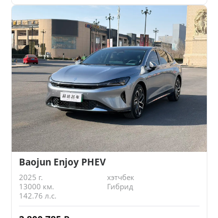
Baojun Enjoy PHEV
2025 г.
хэтчбек
13000 км.
Гибрид
142.76 л.с.