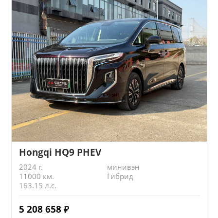
Hongqi HQ9 PHEV
2024 г.
минивэн
11000 км.
Гибрид
163.15 л.с.
5 208 658
₽