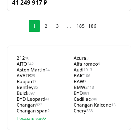
41 249 917
₽
1
2
3
…
185
186
212
Acura
10
3
AITO
Alfa romeo
242
9
Aston Martin
Audi
24
1913
AVATR
BAIC
29
106
Baojun
BAW
17
7
Bentley
BMW
85
2413
Buick
BYD
897
881
BYD Leopard
Cadillac
41
246
Changan
Changan Kaicene
822
13
Changan span
Chery
2
338
Показать еще