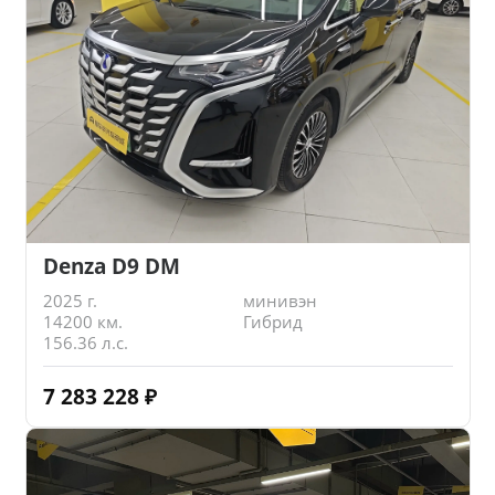
Denza D9 DM
2025 г.
минивэн
14200 км.
Гибрид
156.36 л.с.
7 283 228
₽