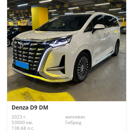
Denza D9 DM
2023 г.
минивэн
53000 км.
Гибрид
138.68 л.с.