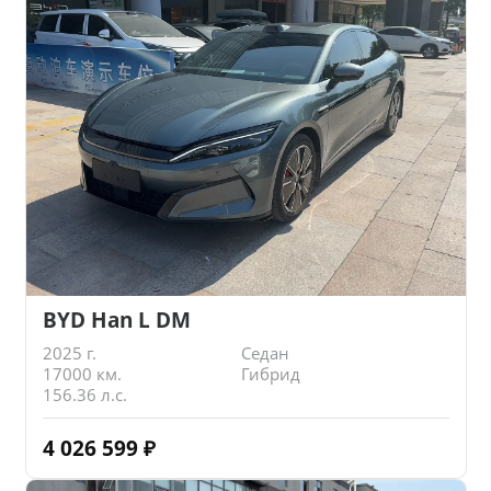
BYD Han L DM
2025 г.
Седан
17000 км.
Гибрид
156.36 л.с.
4 026 599
₽