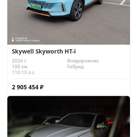
Skywell Skyworth HT-i
2024 г.
Внедорожник
100 км.
Гибрид
110.13 л.с.
2 905 454
₽