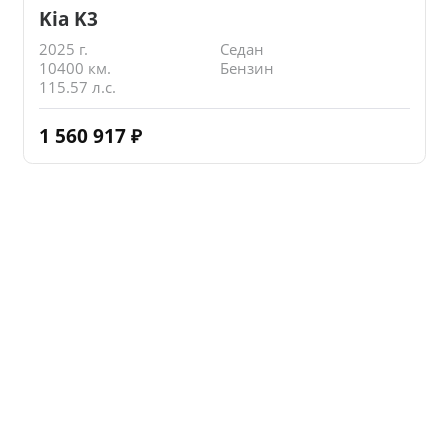
Kia K3
2025 г.
Седан
10400 км.
Бензин
115.57 л.с.
1 560 917
₽