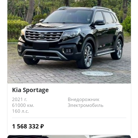
Kia Sportage
2021 г.
Внедорожник
61000 км.
Электромобиль
160 л.с.
1 568 332
₽