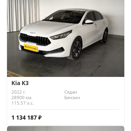
Kia K3
2022 г.
Седан
28900 км.
Бензин
115.57 л.с.
1 134 187
₽