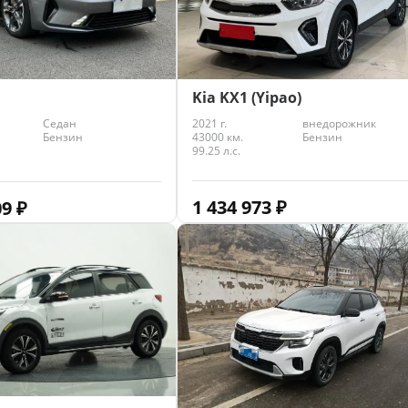
Kia KX1 (Yipao)
2021 г.
внедорожник
Седан
43000 км.
Бензин
Бензин
99.25 л.с.
1 434 973
₽
09
₽