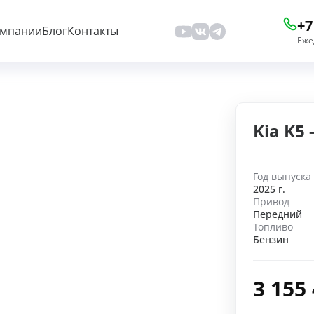
+7
омпании
Блог
Контакты
Еже
Kia K5
Год выпуска
2025 г.
Привод
Передний
Топливо
Бензин
3 155