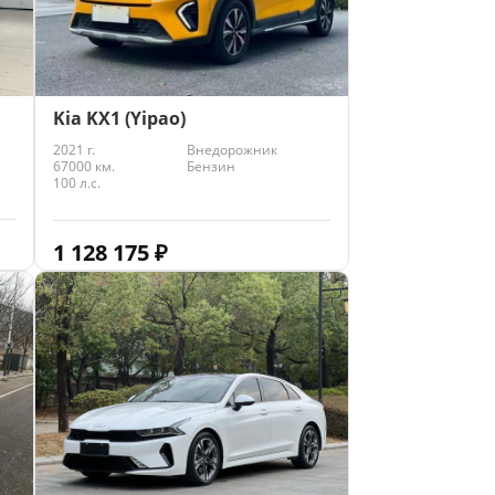
Kia KX1 (Yipao)
2021 г.
Внедорожник
67000 км.
Бензин
100 л.с.
1 128 175
₽