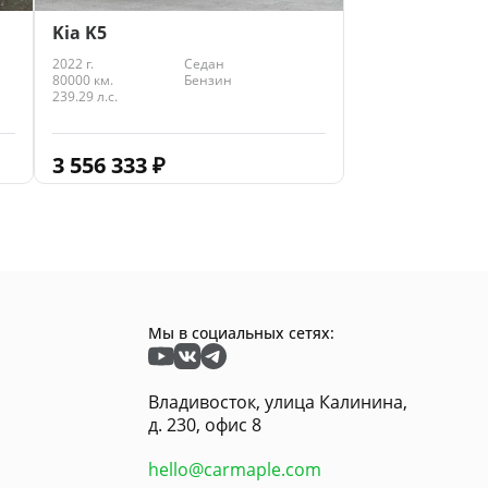
Kia K5
2022 г.
Седан
80000 км.
Бензин
239.29 л.с.
3 556 333
₽
Мы в социальных сетях:
Владивосток, улица Калинина,
д. 230, офис 8
hello@carmaple.com