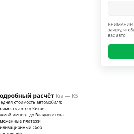
ВНИМАНИЕ! 
заявку, чт
вас авто!
одробный расчёт
Kia — K5
едняя стоимость автомобиля:
оимость авто в Китае:
ямой импорт до Владивостока
аможенные платежи
тилизационный сбор
формление