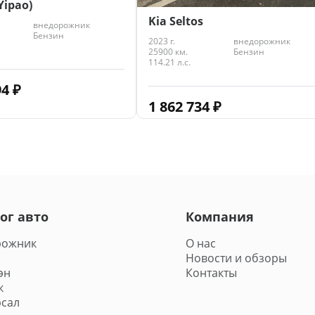
Yipao)
Kia Seltos
внедорожник
Бензин
2023 г.
внедорожник
25900 км.
Бензин
114.21 л.с.
94
₽
1 862 734
₽
ог авто
Компания
рожник
О нас
Новости и обзоры
эн
Контакты
к
сал