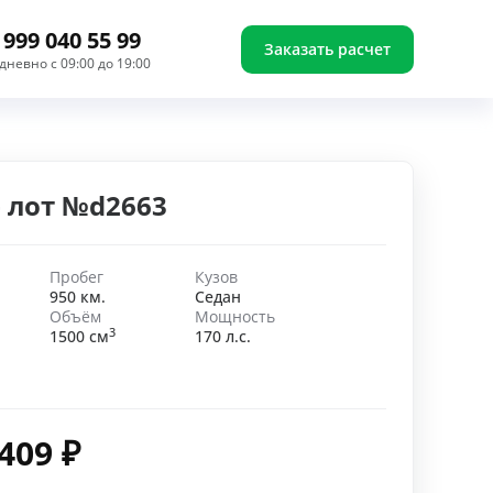
 999 040 55 99
Заказать расчет
дневно с 09:00 до 19:00
 - лот №d2663
Пробег
Кузов
950 км.
Седан
Объём
Мощность
3
1500 см
170 л.с.
 409
₽