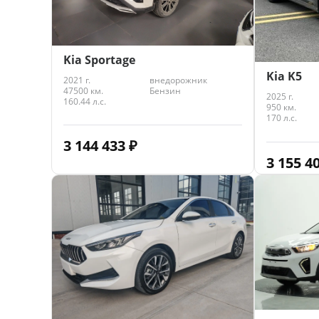
Kia Sportage
Kia K5
2021 г.
внедорожник
47500 км.
Бензин
2025 г.
160.44 л.с.
950 км.
170 л.с.
3 144 433
₽
3 155 4