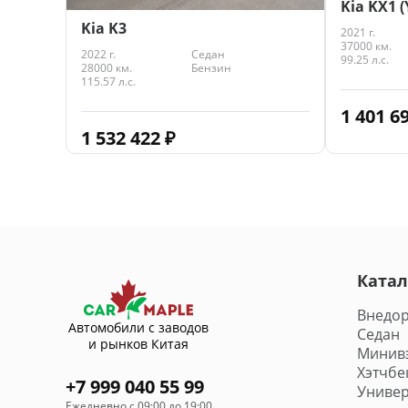
Kia KX1 (
Kia K3
2021 г.
37000 км.
2022 г.
Седан
99.25 л.с.
28000 км.
Бензин
115.57 л.с.
1 401 6
1 532 422
₽
Катал
Внедо
Автомобили с заводов
Седан
и рынков Китая
Минив
Хэтчбе
+7 999 040 55 99
Универ
Ежедневно с 09:00 до 19:00