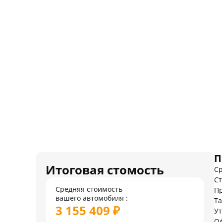
П
Итоговая стомость
Ср
Ст
Средняя стоимость
Пр
вашего автомобиля :
Т
3 155 409 ₽
У
О