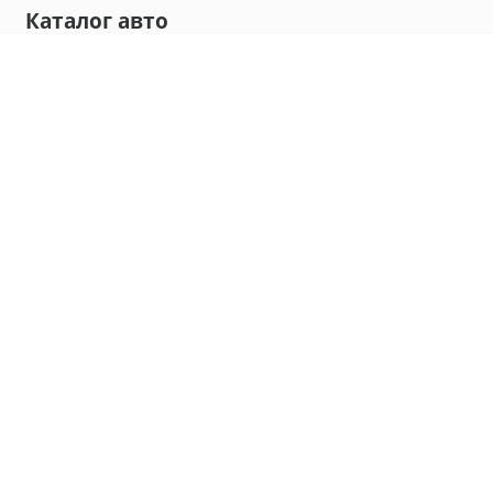
Каталог авто
Внедорожник
Седан
Минивэн
Хэтчбек
Универсал
Компания
О нас
Новости и обзоры
Контакты
Мы в социальных сетях:
Владивосток, улица Калинина, д. 230, офис 8
hello@carmaple.com