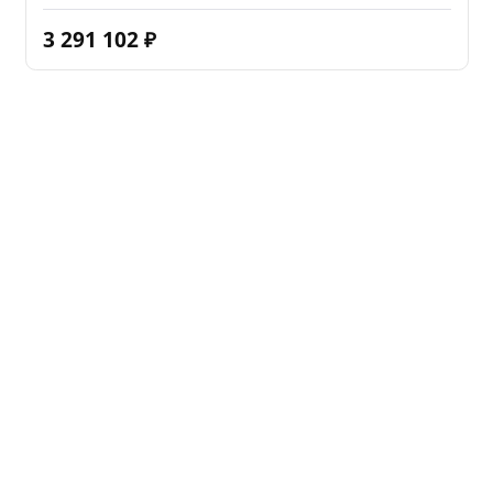
3 291 102
₽