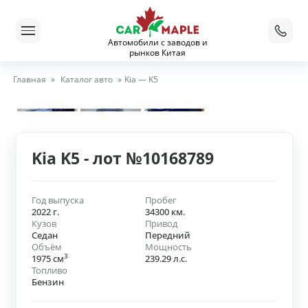
Автомобили с заводов и
рынков Китая
Главная
»
Каталог авто
»
Kia — K5
Kia K5 - лот №10168789
Год выпуска
Пробег
2022 г.
34300 км.
Кузов
Привод
Седан
Передний
Объём
Мощность
3
1975 см
239.29 л.с.
Топливо
Бензин