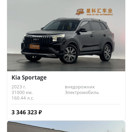
Kia Sportage
2023 г.
внедорожник
31000 км.
Электромобиль
160.44 л.с.
3 346 323
₽