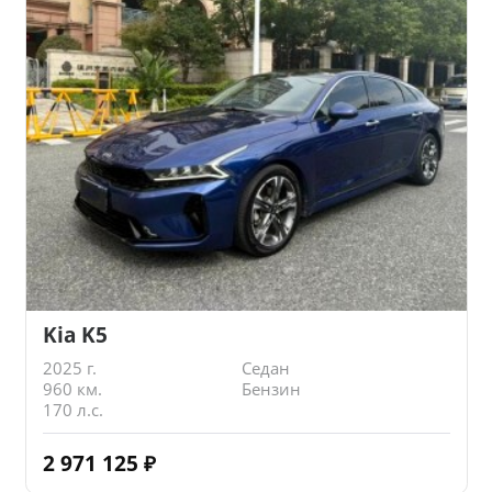
Kia K5
2025 г.
Седан
960 км.
Бензин
170 л.с.
2 971 125
₽