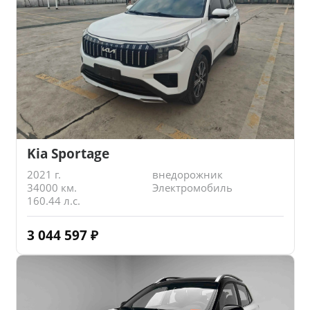
Kia Sportage
2021 г.
внедорожник
34000 км.
Электромобиль
160.44 л.с.
3 044 597
₽