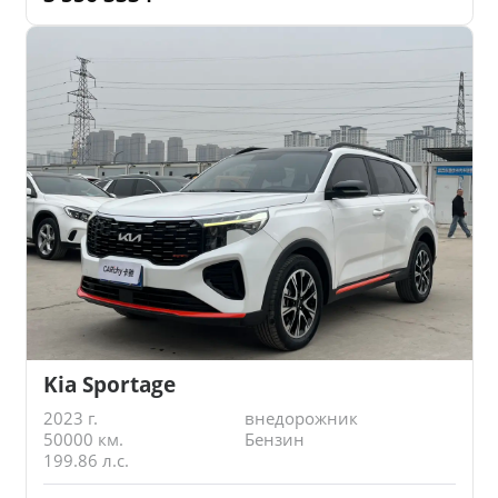
Kia Sportage
2023 г.
внедорожник
50000 км.
Бензин
199.86 л.с.