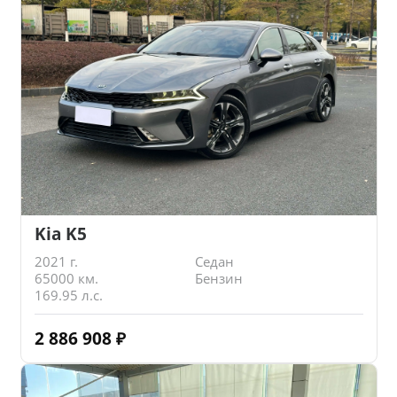
Kia K5
2021 г.
Седан
65000 км.
Бензин
169.95 л.с.
2 886 908
₽