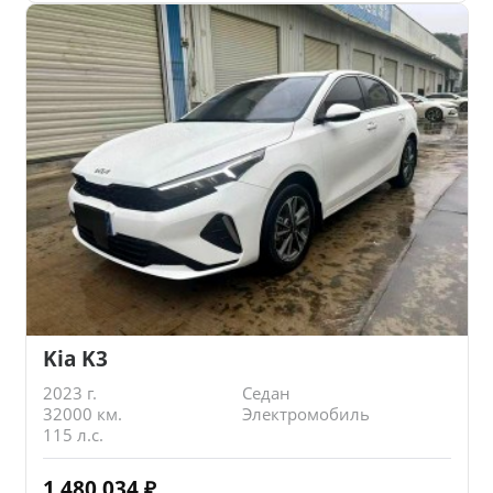
Kia K3
2023 г.
Седан
32000 км.
Электромобиль
115 л.с.
1 480 034
₽