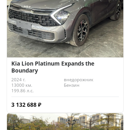
Kia Lion Platinum Expands the
Boundary
2024 г.
внедорожник
13000 км.
Бензин
199.86 л.с.
3 132 688
₽