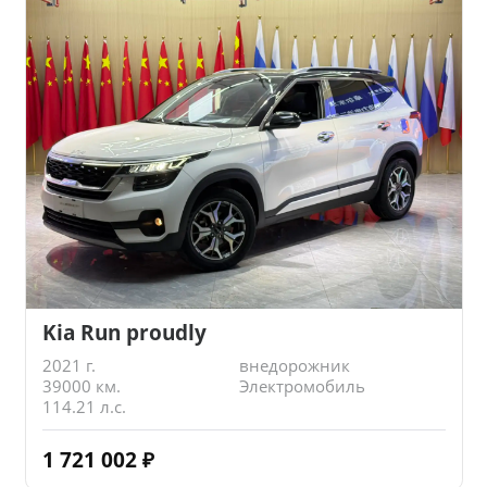
Kia Run proudly
2021 г.
внедорожник
39000 км.
Электромобиль
114.21 л.с.
1 721 002
₽