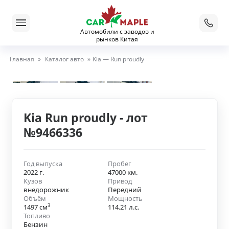
Автомобили с заводов и
рынков Китая
Главная
»
Каталог авто
»
Kia — Run proudly
Kia Run proudly - лот
№9466336
Год выпуска
Пробег
2022 г.
47000 км.
Кузов
Привод
внедорожник
Передний
Объём
Мощность
3
1497 см
114.21 л.с.
Топливо
Бензин