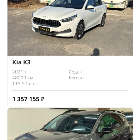
Kia K3
2021 г.
Седан
48000 км.
Бензин
115.57 л.с.
1 357 155
₽