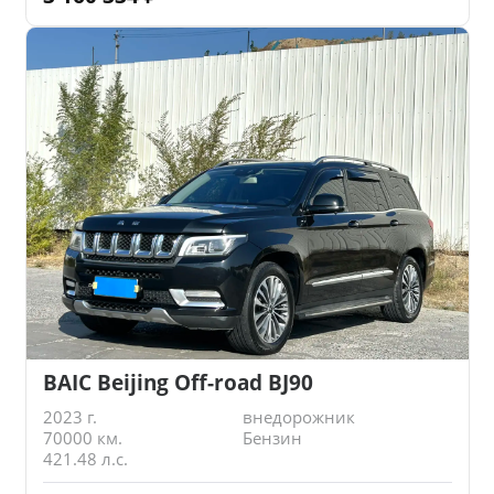
BAIC Beijing Off-road BJ90
2023 г.
внедорожник
70000 км.
Бензин
421.48 л.с.