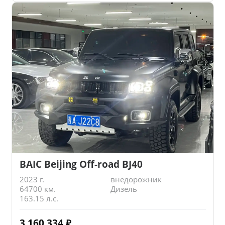
BAIC Beijing Off-road BJ40
2023 г.
внедорожник
64700 км.
Дизель
163.15 л.с.
3 160 334
₽