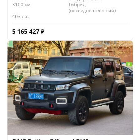
3100 км.
Гибрид
(последовательный)
403 л.с.
5 165 427
₽