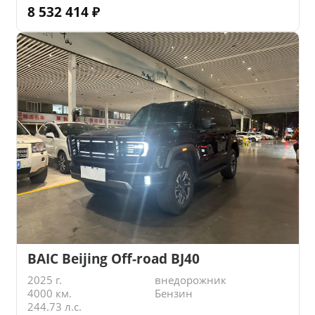
8 532 414
₽
BAIC Beijing Off-road BJ40
2025 г.
внедорожник
4000 км.
Бензин
244.73 л.с.