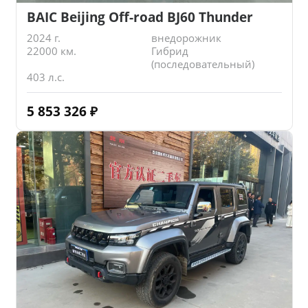
BAIC Beijing Off-road BJ60 Thunder
2024 г.
внедорожник
22000 км.
Гибрид
(последовательный)
403 л.с.
5 853 326
₽