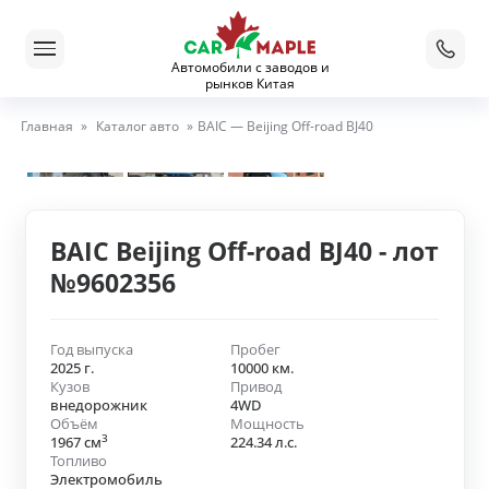
Автомобили с заводов и
рынков Китая
Главная
»
Каталог авто
»
BAIC — Beijing Off-road BJ40
BAIC Beijing Off-road BJ40 - лот
№9602356
Год выпуска
Пробег
2025 г.
10000 км.
Кузов
Привод
внедорожник
4WD
Объём
Мощность
3
1967 см
224.34 л.с.
Топливо
Электромобиль