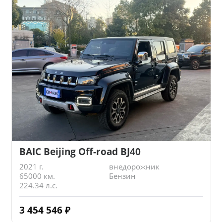
BAIC Beijing Off-road BJ40
2021 г.
внедорожник
65000 км.
Бензин
224.34 л.с.
3 454 546
₽