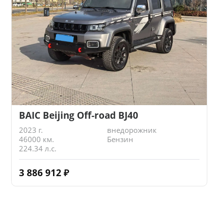
BAIC Beijing Off-road BJ40
2023 г.
внедорожник
46000 км.
Бензин
224.34 л.с.
3 886 912
₽