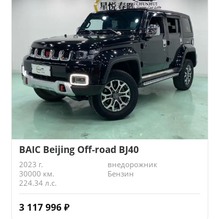
BAIC Beijing Off-road BJ40
2023 г.
внедорожник
30000 км.
Бензин
224.34 л.с.
3 117 996
₽