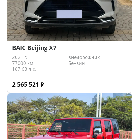
BAIC Beijing X7
2021 г.
внедорожник
77000 км.
Бензин
187.63 л.с.
2 565 521
₽