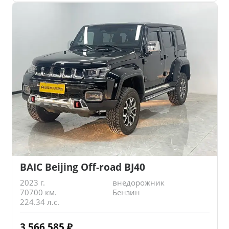
BAIC Beijing Off-road BJ40
2023 г.
внедорожник
70700 км.
Бензин
224.34 л.с.
3 566 585
₽