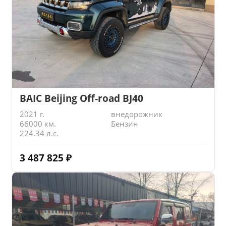
BAIC Beijing Off-road BJ40
2021 г.
внедорожник
66000 км.
Бензин
224.34 л.с.
3 487 825
₽