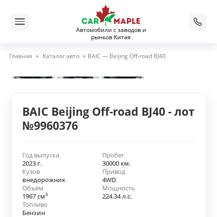
Автомобили с заводов и
рынков Китая
Главная
»
Каталог авто
»
BAIC — Beijing Off-road BJ40
BAIC Beijing Off-road BJ40 - лот
№9960376
Год выпуска
Пробег
2023 г.
30000 км.
Кузов
Привод
внедорожник
4WD
Объём
Мощность
3
1967 см
224.34 л.с.
Топливо
Бензин