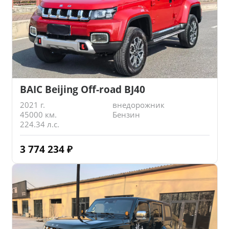
BAIC Beijing Off-road BJ40
2021 г.
внедорожник
45000 км.
Бензин
224.34 л.с.
3 774 234
₽