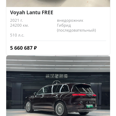
Voyah Lantu FREE
2021 г.
внедорожник
24200 км.
Гибрид
(последовательный)
510 л.с.
5 660 687
₽