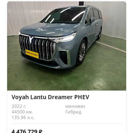
Voyah Lantu Dreamer PHEV
2022 г.
минивэн
44500 км.
Гибрид
135.96 л.с.
4 476 729
₽