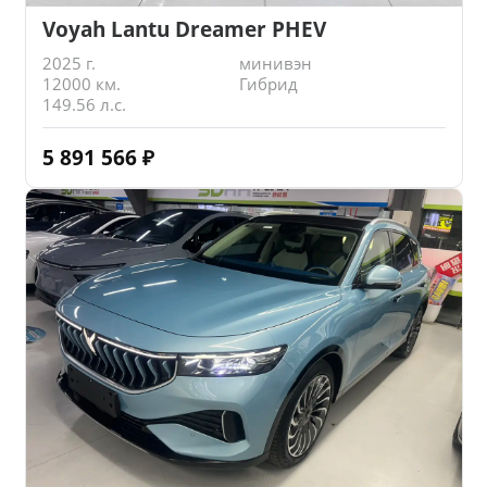
Voyah Lantu Dreamer PHEV
2025 г.
минивэн
12000 км.
Гибрид
149.56 л.с.
5 891 566
₽