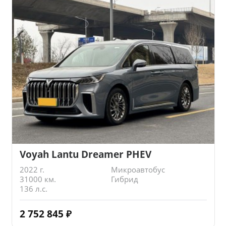
Voyah Lantu Dreamer PHEV
2022 г.
Микроавтобус
31000 км.
Гибрид
136 л.с.
2 752 845
₽