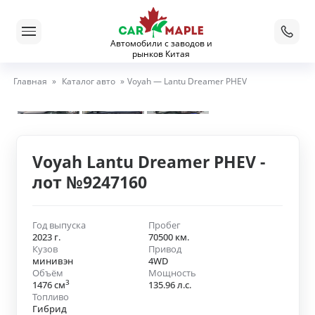
Автомобили с заводов и
рынков Китая
Главная
»
Каталог авто
»
Voyah — Lantu Dreamer PHEV
Voyah Lantu Dreamer PHEV -
лот №9247160
Год выпуска
Пробег
2023 г.
70500 км.
Кузов
Привод
минивэн
4WD
Объём
Мощность
3
1476 см
135.96 л.с.
Топливо
Гибрид