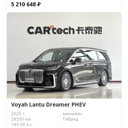
5 210 648
₽
Voyah Lantu Dreamer PHEV
2025 г.
минивэн
28500 км.
Гибрид
149.56 л.с.