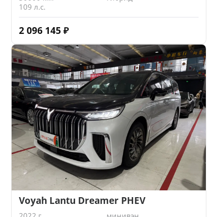
109 л.с.
2 096 145
₽
Voyah Lantu Dreamer PHEV
2022 г.
минивэн