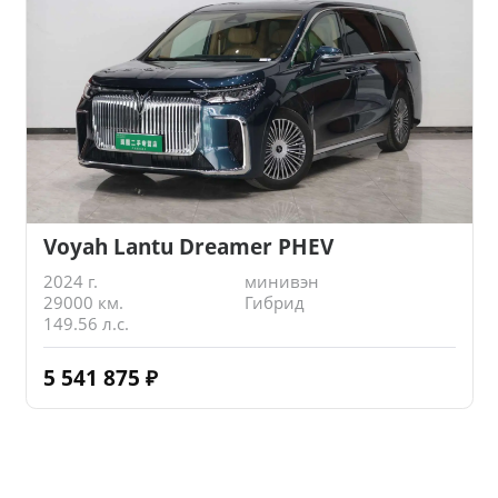
Voyah Lantu Dreamer PHEV
2024 г.
минивэн
29000 км.
Гибрид
149.56 л.с.
5 541 875
₽