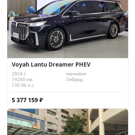
Voyah Lantu Dreamer PHEV
2024 г.
минивэн
19200 км.
Гибрид
135.96 л.с.
5 377 159
₽