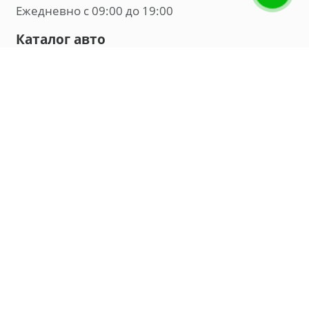
Ежедневно с 09:00 до 19:00
Каталог авто
Внедорожник
Седан
Минивэн
Хэтчбек
Универсал
Компания
О нас
Новости и обзоры
Контакты
Мы в социальных сетях:
Владивосток, улица Калинина, д. 230, офис 8