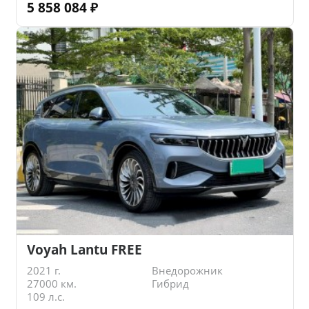
5 858 084
₽
Voyah Lantu FREE
2021 г.
Внедорожник
27000 км.
Гибрид
109 л.с.