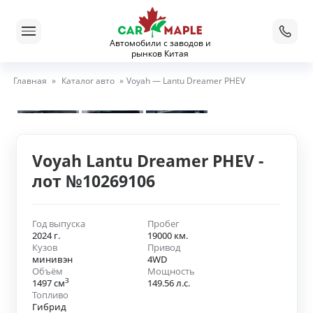
Автомобили с заводов и
рынков Китая
Главная
»
Каталог авто
»
Voyah — Lantu Dreamer PHEV
Voyah Lantu Dreamer PHEV -
лот №10269106
Год выпуска
Пробег
2024 г.
19000 км.
Кузов
Привод
минивэн
4WD
Объём
Мощность
3
1497 см
149.56 л.с.
Топливо
Гибрид