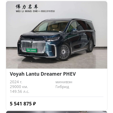
Voyah Lantu Dreamer PHEV
2024 г.
минивэн
29000 км.
Гибрид
149.56 л.с.
5 541 875
₽