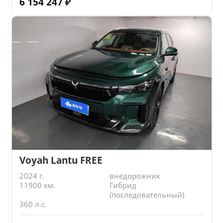
6 154 247
₽
Voyah Lantu FREE
2024 г.
внедорожник
11900 км.
Гибрид
(последовательный)
360 л.с.