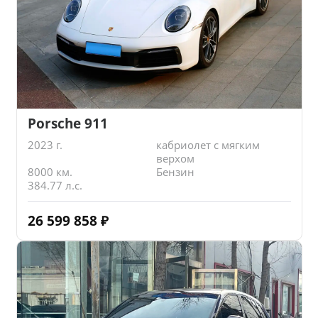
Porsche 911
2023 г.
кабриолет с мягким
верхом
8000 км.
Бензин
384.77 л.с.
26 599 858
₽