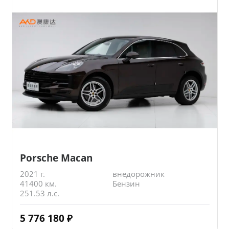
Porsche Macan
2021 г.
внедорожник
41400 км.
Бензин
251.53 л.с.
5 776 180
₽