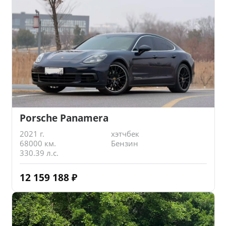
Porsche Panamera
2021 г.
хэтчбек
68000 км.
Бензин
330.39 л.с.
12 159 188
₽