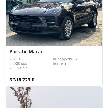
Porsche Macan
2021 г.
внедорожник
54000 км.
Бензин
251.53 л.с.
6 318 729
₽