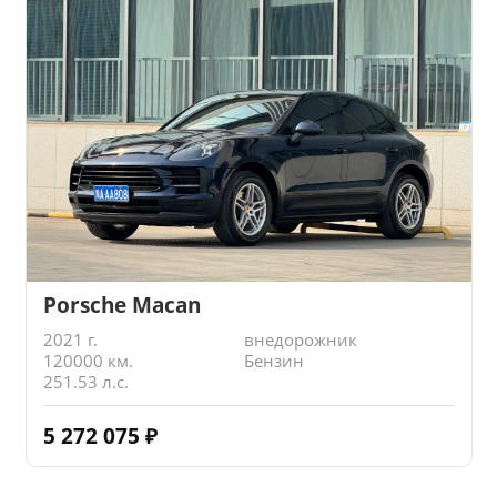
Porsche Macan
2021 г.
внедорожник
120000 км.
Бензин
251.53 л.с.
5 272 075
₽