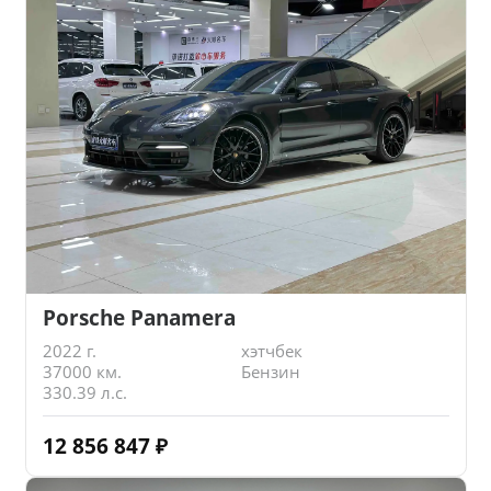
Porsche Panamera
2022 г.
хэтчбек
37000 км.
Бензин
330.39 л.с.
12 856 847
₽