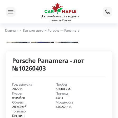
Автомобили с заводов и
рынков Китая
Главная
»
Каталог авто
»
Porsche — Panamera
Porsche Panamera - лот
№10260403
Год выпуска
Пробег
2022 г.
63000 км.
Кузов
Привод
хэтчбек
4WD
Объём
Мощность
3
2894 см
440.52 л.с.
Топливо
Бензин