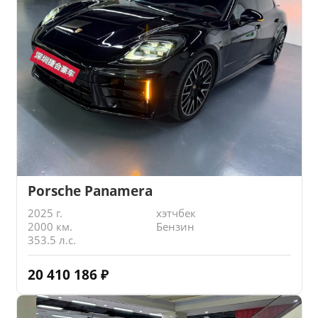
Porsche Panamera
2025 г.
хэтчбек
2000 км.
Бензин
353.5 л.с.
20 410 186
₽