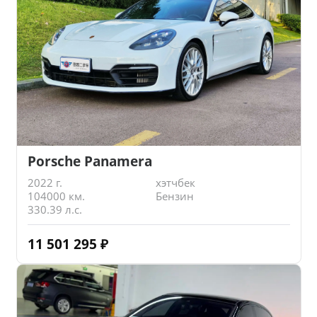
Porsche Panamera
2022 г.
хэтчбек
104000 км.
Бензин
330.39 л.с.
11 501 295
₽