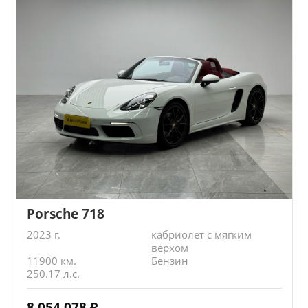
Porsche 718
2023 г.
кабриолет с мягким
верхом
11900 км.
Бензин
250.17 л.с.
8 054 078
₽