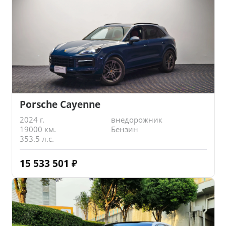
Porsche Cayenne
2024 г.
внедорожник
19000 км.
Бензин
353.5 л.с.
15 533 501
₽