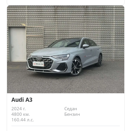
Audi A3
2024 г.
Седан
4800 км.
Бензин
160.44 л.с.