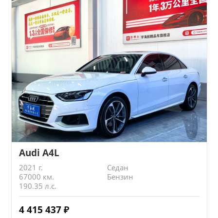
Audi A4L
2021 г.
Седан
67000 км.
Бензин
190.35 л.с.
4 415 437
₽