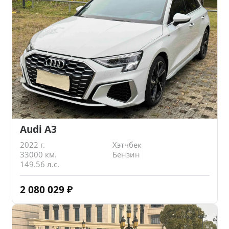
Audi A3
2022 г.
Хэтчбек
33000 км.
Бензин
149.56 л.с.
2 080 029
₽