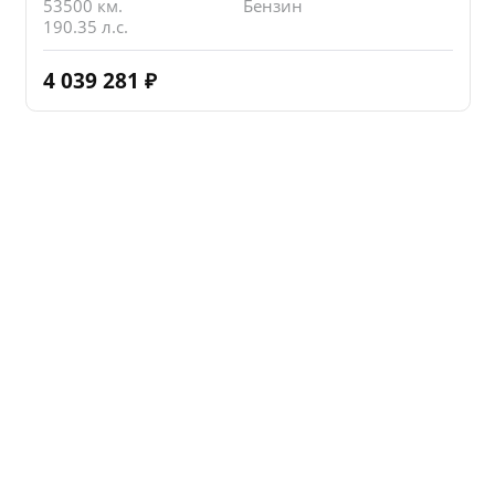
53500 км.
Бензин
190.35 л.с.
4 039 281
₽