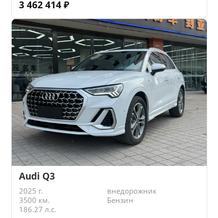
3 462 414
₽
Audi Q3
2025 г.
внедорожник
3500 км.
Бензин
186.27 л.с.