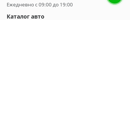
Ежедневно с 09:00 до 19:00
Каталог авто
Внедорожник
Седан
Минивэн
Хэтчбек
Универсал
Компания
О нас
Новости и обзоры
Контакты
Мы в социальных сетях:
Владивосток, улица Калинина, д. 230, офис 8