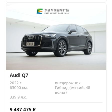
Audi Q7
2022 г.
внедорожник
63000 км.
Гибрид (мягкий, 48
вольт)
339.9 л.с.
9 437 475
₽