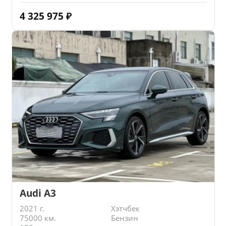
4 325 975
₽
Audi A3
2021 г.
Хэтчбек
75000 км.
Бензин