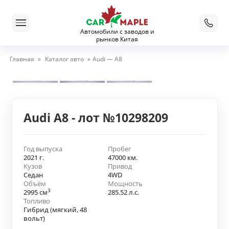
Автомобили с заводов и
рынков Китая
Главная
»
Каталог авто
»
Audi — A8
Audi A8 - лот №10298209
Год выпуска
Пробег
2021 г.
47000 км.
Кузов
Привод
Седан
4WD
Объём
Мощность
3
2995 см
285.52 л.с.
Топливо
Гибрид (мягкий, 48
вольт)