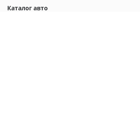
Каталог авто
Внедорожник
Седан
Минивэн
Хэтчбек
Универсал
Компания
О нас
Новости и обзоры
Контакты
Мы в социальных сетях:
Владивосток, улица Калинина, д. 230, офис 8
hello@carmaple.com