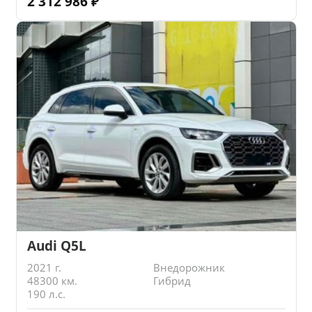
2 312 986
₽
Audi Q5L
2021 г.
Внедорожник
48300 км.
Гибрид
190 л.с.