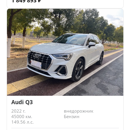
1 849 893
₽
Audi Q3
2022 г.
внедорожник
45000 км.
Бензин
149.56 л.с.