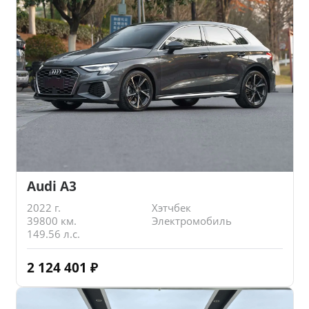
Audi A3
2022 г.
Хэтчбек
39800 км.
Электромобиль
149.56 л.с.
2 124 401
₽