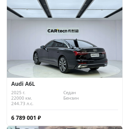
Audi A6L
2025 г.
Седан
22000 км.
Бензин
244.73 л.с.
6 789 001
₽