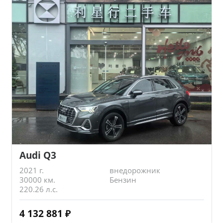
Audi Q3
2021 г.
внедорожник
30000 км.
Бензин
220.26 л.с.
4 132 881
₽