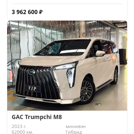
3 962 600
₽
GAC Trumpchi M8
2023 г.
минивэн
62000 км.
Гибрид