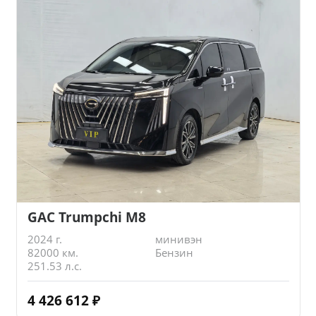
GAC Trumpchi M8
2024 г.
минивэн
82000 км.
Бензин
251.53 л.с.
4 426 612
₽