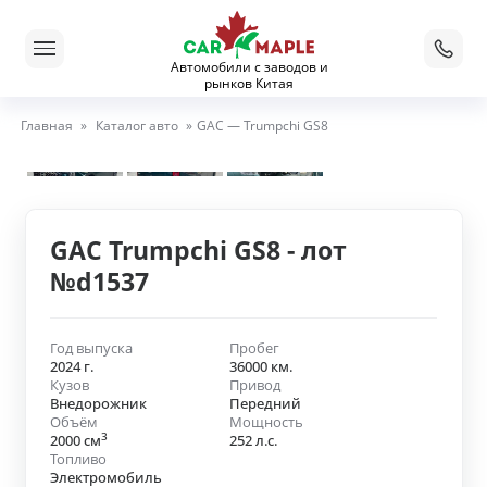
Автомобили с заводов и
рынков Китая
Главная
»
Каталог авто
»
GAC — Trumpchi GS8
GAC Trumpchi GS8 - лот
№d1537
Год выпуска
Пробег
2024 г.
36000 км.
Кузов
Привод
Внедорожник
Передний
Объём
Мощность
3
2000 см
252 л.с.
Топливо
Электромобиль