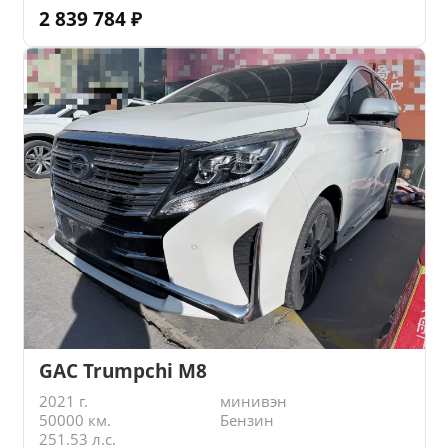
2 839 784
₽
GAC Trumpchi M8
2021 г.
минивэн
50000 км.
Бензин
251.53 л.с.