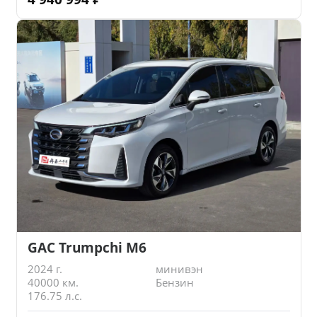
GAC Trumpchi M6
2024 г.
минивэн
40000 км.
Бензин
176.75 л.с.