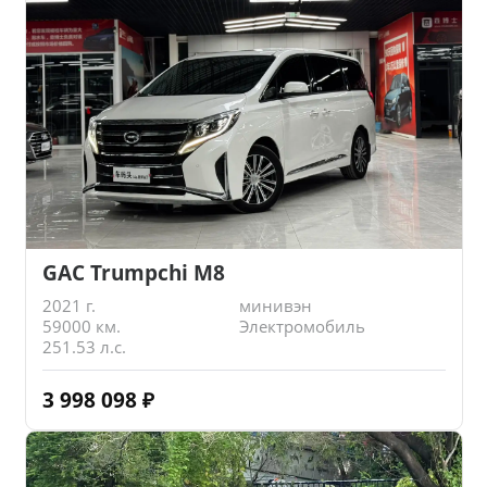
GAC Trumpchi M8
2021 г.
минивэн
59000 км.
Электромобиль
251.53 л.с.
3 998 098
₽