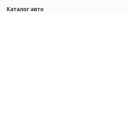
Каталог авто
Внедорожник
Седан
Минивэн
Хэтчбек
Универсал
Компания
О нас
Новости и обзоры
Контакты
Мы в социальных сетях:
Владивосток, улица Калинина, д. 230, офис 8
hello@carmaple.com