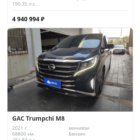
190.35 л.с.
4 940 994
₽
GAC Trumpchi M8
2021 г.
минивэн
68800 км.
Бензин
251.53 л.с.