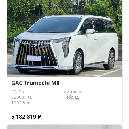
GAC Trumpchi M8
2022 г.
минивэн
33000 км.
Гибрид
190.35 л.с.
5 182 819
₽