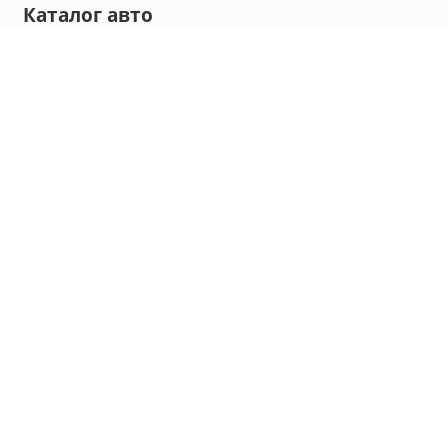
Каталог авто
Внедорожник
Седан
Минивэн
Хэтчбек
Универсал
Компания
О нас
Новости и обзоры
Контакты
Мы в социальных сетях:
Владивосток, улица Калинина, д. 230, офис 8
hello@carmaple.com