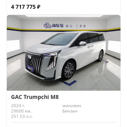
4 717 775
₽
GAC Trumpchi M8
2024 г.
минивэн
29600 км.
Бензин
251.53 л.с.