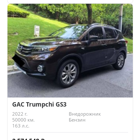
GAC Trumpchi GS3
2022 г.
Внедорожник
50000 км.
Бензин
163 л.с.