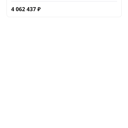
4 062 437
₽