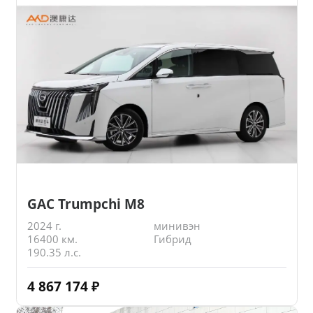
GAC Trumpchi M8
2024 г.
минивэн
16400 км.
Гибрид
190.35 л.с.
4 867 174
₽