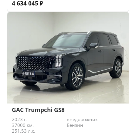
4 634 045
₽
GAC Trumpchi GS8
2023 г.
внедорожник
37000 км.
Бензин
251.53 л.с.