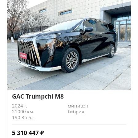
GAC Trumpchi M8
2024 г.
минивэн
21000 км.
Гибрид
190.35 л.с.
5 310 447
₽