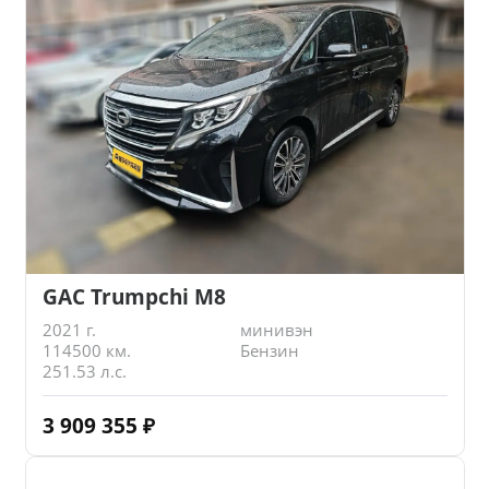
GAC Trumpchi M8
2021 г.
минивэн
114500 км.
Бензин
251.53 л.с.
3 909 355
₽