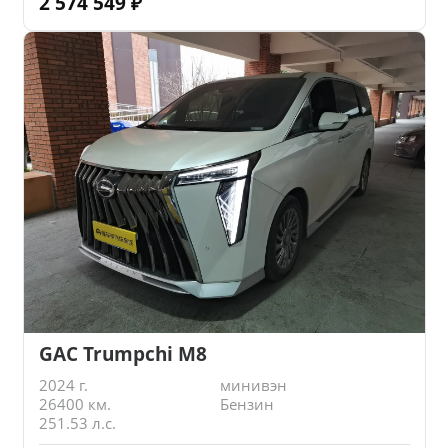
2 574 549
₽
GAC Trumpchi M8
2024 г.
минивэн
26400 км.
Бензин
251.53 л.с.