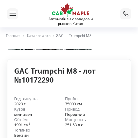
Автомобили с заводов и
рынков Китая
Главная
»
Каталог авто
»
GAC — Trumpchi M8
GAC Trumpchi M8 - лот
№10172290
Год выпуска
Пробег
2023 г.
75000 км.
Кузов
Привод
минивэн
Передний
Объём
Мощность
3
1991 см
251.53 л.с.
Топливо
Бензин