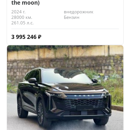
the moon)
2024 г.
внедорожник
28000 км.
Бензин
261.05 л.с.
3 995 246
₽