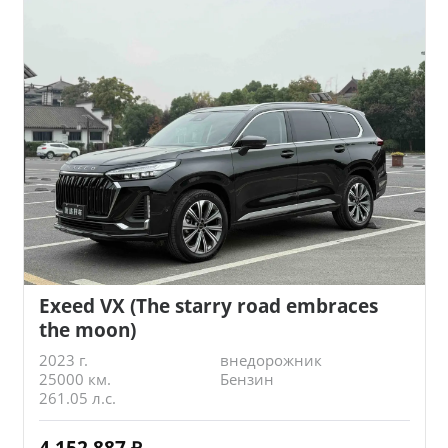
Exeed VX (The starry road embraces
the moon)
2023 г.
внедорожник
25000 км.
Бензин
261.05 л.с.
4 152 887
₽