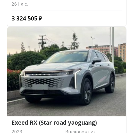
261 л.с.
3 324 505
₽
Exeed RX (Star road yaoguang)
2023 г.
Внедорожник