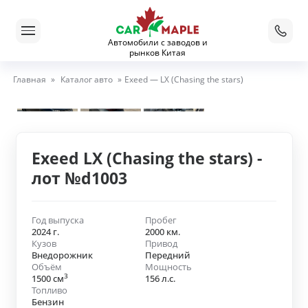
Автомобили с заводов и
рынков Китая
Главная
»
Каталог авто
»
Exeed — LX (Chasing the stars)
Exeed LX (Chasing the stars) -
лот №d1003
Год выпуска
Пробег
2024 г.
2000 км.
Кузов
Привод
Внедорожник
Передний
Объём
Мощность
3
1500 см
156 л.с.
Топливо
Бензин