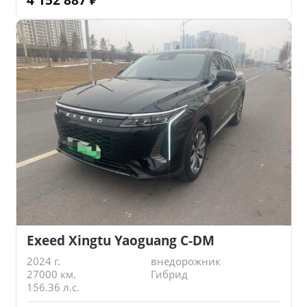
Exeed Xingtu Yaoguang C-DM
2024 г.
внедорожник
27000 км.
Гибрид
156.36 л.с.