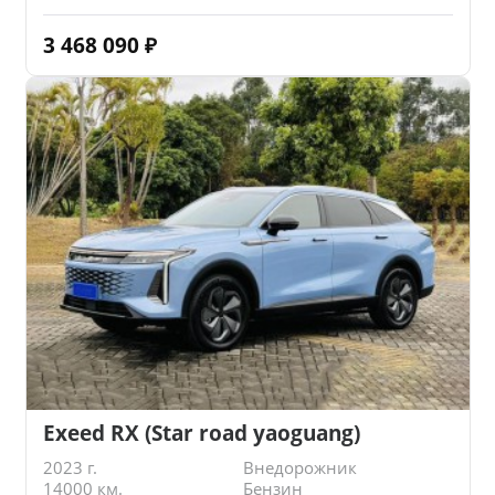
3 468 090
₽
Exeed RX (Star road yaoguang)
2023 г.
Внедорожник
14000 км.
Бензин