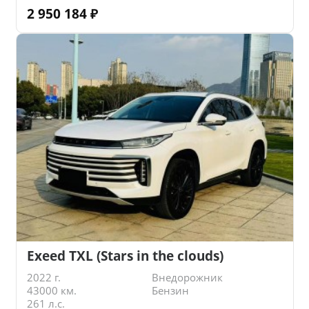
2 950 184
₽
Exeed TXL (Stars in the clouds)
2022 г.
Внедорожник
43000 км.
Бензин
261 л.с.