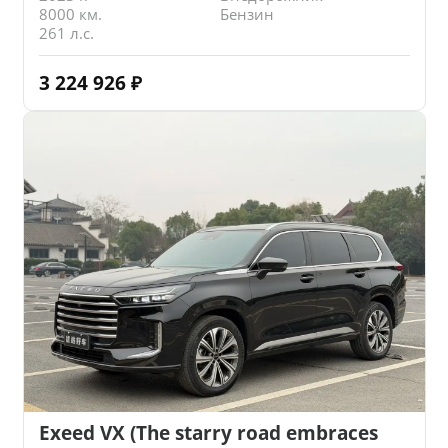
8000 км.
Бензин
261 л.с.
3 224 926
₽
Exeed VX (The starry road embraces