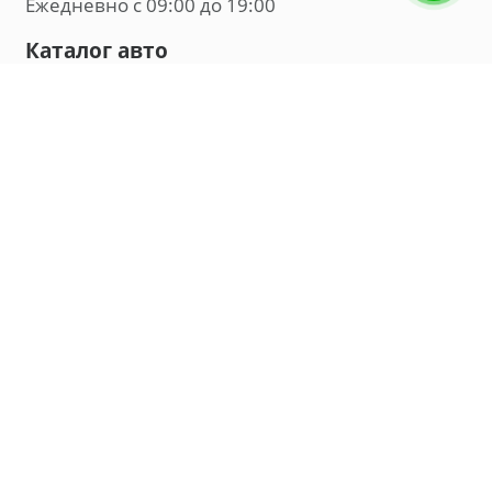
Ежедневно с 09:00 до 19:00
Каталог авто
Внедорожник
Седан
Минивэн
Хэтчбек
Универсал
Компания
О нас
Новости и обзоры
Контакты
Мы в социальных сетях:
Владивосток, улица Калинина, д. 230, офис 8