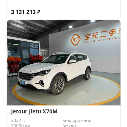
3 131 213
₽
Jetour Jietu X70M
2022 г.
внедорожник
70000 км.
Бензин