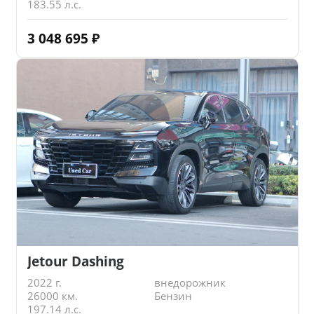
183.55 л.с.
3 048 695
₽
Jetour Dashing
2022 г.
внедорожник
26000 км.
Бензин
197.14 л.с.