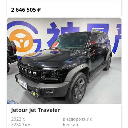
2 646 505
₽
Jetour Jet Traveler
2023 г.
внедорожник
32800 км.
Бензин