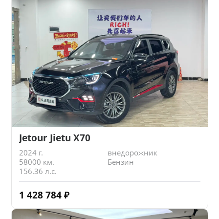
Jetour Jietu X70
2024 г.
внедорожник
58000 км.
Бензин
156.36 л.с.
1 428 784
₽