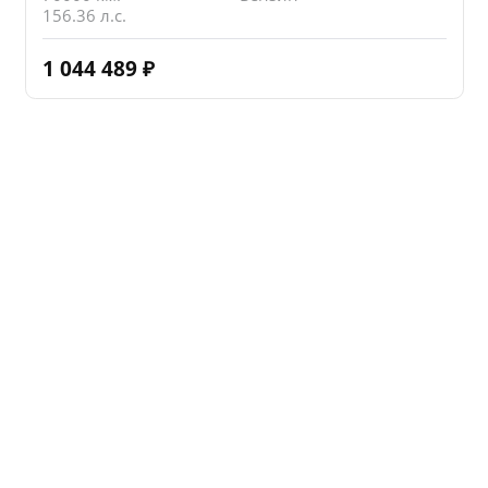
156.36 л.с.
1 044 489
₽